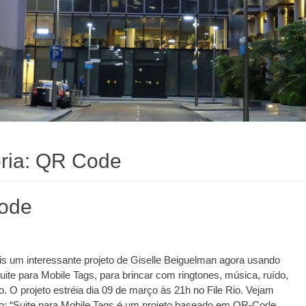
ria:
QR Code
ode
 um interessante projeto de Giselle Beiguelman agora usando
te para Mobile Tags, para brincar com ringtones, música, ruído,
do. O projeto estréia dia 09 de março às 21h no File Rio. Vejam
xo: “Suite para Mobile Tags é um projeto baseado em QR-Code