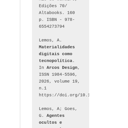
Edições 70/ 
Altabooks. 160 
p. ISBN - 978-
6554273794
Lemos, A. 
Materialidades 
digitais como 
tecnopolítica
. 
In 
Arcos Design
, 
ISSN 1984-5596, 
2026, volume 19, 
n.1 
https://doi.org/10.12957/arcosdesi
Lemos, A; Goes, 
G. 
Agentes 
ocultos e 