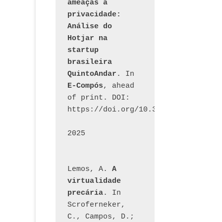
ameaças à 
privacidade: 
Análise do 
Hotjar na 
startup 
brasileira 
QuintoAndar
. In 
E-Compós
, ahead 
of print. DOI: 
https://doi.org/10.30962/ecomps.32
2025
Lemos, A. 
A 
virtualidade 
precária
. In 
Scroferneker, 
C., Campos, D.; 