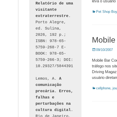
leva o usuário
Relatório de uma 
visitante 
Categorias:
Pet Shop Bo
extraterrestre
. 
Porto Alegre, 
ed. Sulina, 
2026, 192 p.; 
Mobile
ISBN: 978-65-
5759-268-7 E-
Posted
09/10/2007
BOOK: 978-65-
on
5759-266-3; DOI: 
Mobile Bar Co
tráfego nos si
10.29327/5844391
Driving Magazi
usuário direta
Lemos, A. 
A 
comunicação 
Categorias:
cellphone
,
jou
precária. Erros, 
falhas e 
perturbações na 
cultura digital
. 
Rio de Janeiro, 