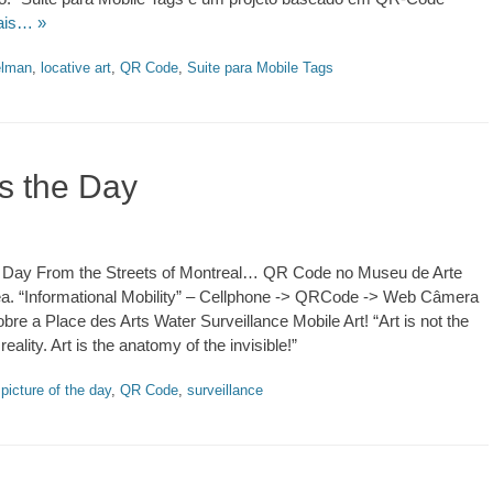
ais… »
elman
,
locative art
,
QR Code
,
Suite para Mobile Tags
es the Day
he Day From the Streets of Montreal… QR Code no Museu de Arte
. “Informational Mobility” – Cellphone -> QRCode -> Web Câmera
obre a Place des Arts Water Surveillance Mobile Art! “Art is not the
reality. Art is the anatomy of the invisible!”
,
picture of the day
,
QR Code
,
surveillance
https://revistas.pucsp.br/index.php/galaxia/article/view/73593. 