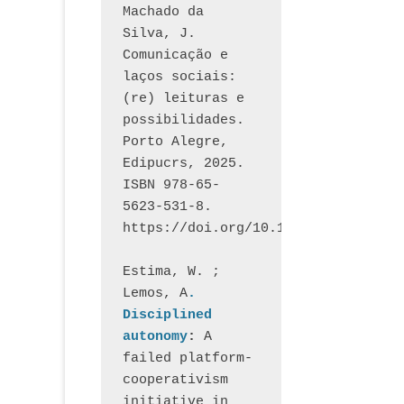
Machado da 
Silva, J.  
Comunicação e 
laços sociais: 
(re) leituras e 
possibilidades. 
Porto Alegre, 
Edipucrs, 2025. 
ISBN 978-65-
5623-531-8. 
https://doi.org/10.15448/1877.3
Estima, W. ; 
Lemos, A
. 
Disciplined 
autonomy
: 
A 
failed platform-
cooperativism 
initiative in 