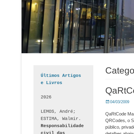
Catego
Últimos Artigos 
e Livros
QaRtC
2026
Posted
04/03/2009
on
LEMOS, André; 
QaRtCode Mais
ESTIMA, Walmir. 
QRCodes, o Sui
Responsabilidade 
público, priva
civil das 
detalhes abai