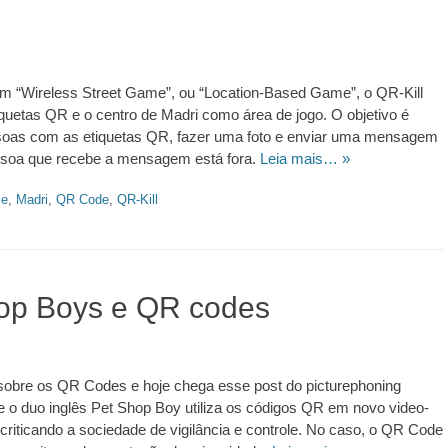
um “Wireless Street Game”, ou “Location-Based Game”, o QR-Kill
tiquetas QR e o centro de Madri como área de jogo. O objetivo é
soas com as etiquetas QR, fazer uma foto e enviar uma mensagem
essoa que recebe a mensagem está fora.
Leia mais… »
me
,
Madri
,
QR Code
,
QR-Kill
op Boys e QR codes
.ed58.2026.528
sobre os QR Codes e hoje chega esse post do picturephoning
 o duo inglês Pet Shop Boy utiliza os códigos QR em novo video-
”, criticando a sociedade de vigilância e controle. No caso, o QR Code