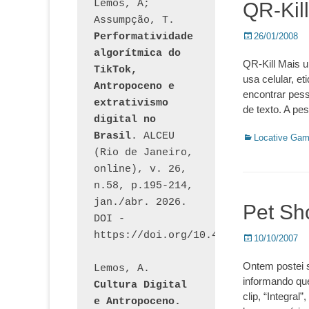
Lemos, A; 
QR-Kill
Assumpção, T. 
Posted
Performatividade 
26/01/2008
on
algorítmica do 
QR-Kill Mais 
TikTok, 
usa celular, e
Antropoceno e 
encontrar pes
extrativismo 
de texto. A p
digital no 
Brasil
. ALCEU 
Categorias:
Locative Ga
(Rio de Janeiro, 
online), v. 26, 
n.58, p.195-214, 
jan./abr. 2026. 
Pet Sh
DOI - 
https://doi.org/10.46391/ALCEU.v26
Posted
10/10/2007
on
Ontem postei 
Lemos, A. 
informando que
Cultura Digital 
clip, “Integral
e Antropoceno. 