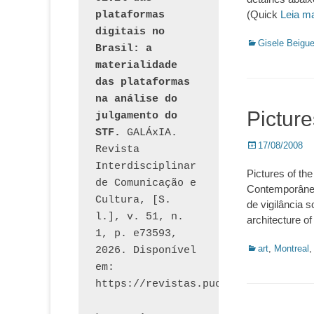
(Quick
Leia m
plataformas 
digitais no 
Categorias:
Gisele Beigu
Brasil: a 
materialidade 
das plataformas 
na análise do 
Pictur
julgamento do 
STF.
 GALÁxIA. 
Posted
17/08/2008
Revista 
on
Interdisciplinar 
Pictures of t
de Comunicação e 
Contemporânea
Cultura, [S. 
de vigilância s
l.], v. 51, n. 
architecture of 
1, p. e73593, 
Categorias:
art
,
Montreal
2026. Disponível 
em: 