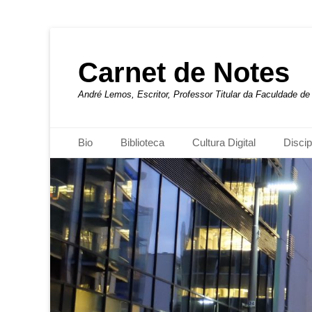
Carnet de Notes
André Lemos, Escritor, Professor Titular da Faculdade 
Menu principal
Pular
Bio
Biblioteca
Cultura Digital
Discip
para
o
conteúdo