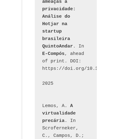
ameaças à 
privacidade: 
Análise do 
Hotjar na 
startup 
brasileira 
QuintoAndar
. In 
E-Compós
, ahead 
of print. DOI: 
https://doi.org/10.30962/ecomps.32
2025
Lemos, A. 
A 
virtualidade 
precária
. In 
Scroferneker, 
C., Campos, D.; 