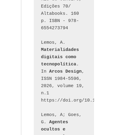
Edições 70/ 
Altabooks. 160 
p. ISBN - 978-
6554273794
Lemos, A. 
Materialidades 
digitais como 
tecnopolítica
. 
In 
Arcos Design
, 
ISSN 1984-5596, 
2026, volume 19, 
n.1 
https://doi.org/10.12957/arcosdesi
Lemos, A; Goes, 
G. 
Agentes 
ocultos e 