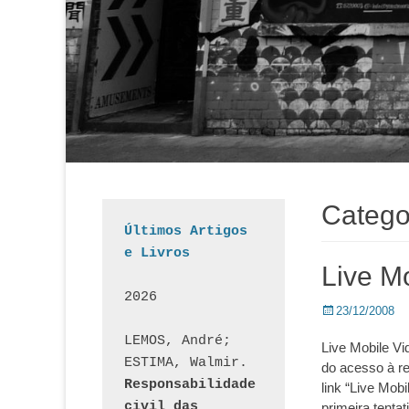
Catego
Últimos Artigos 
e Livros
Live M
2026
Posted
23/12/2008
on
LEMOS, André; 
Live Mobile V
ESTIMA, Walmir. 
do acesso à r
Responsabilidade 
link “Live Mob
civil das 
primeira tenta