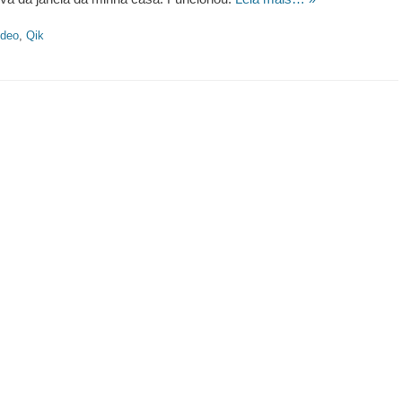
ideo
,
Qik
https://revistas.pucsp.br/index.php/galaxia/article/view/73593. 