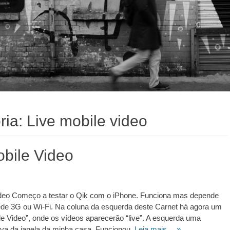
ria:
Live mobile video
obile Video
ideo Começo a testar o Qik com o iPhone. Funciona mas depende
ede 3G ou Wi-Fi. Na coluna da esquerda deste Carnet há agora um
ile Video”, onde os vídeos aparecerão “live”. A esquerda uma
tiva da janela da minha casa. Funcionou.
Leia mais… »