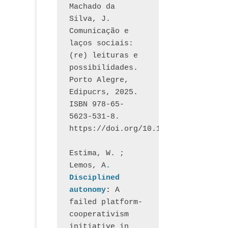
Machado da 
Silva, J.  
Comunicação e 
laços sociais: 
(re) leituras e 
possibilidades. 
Porto Alegre, 
Edipucrs, 2025. 
ISBN 978-65-
5623-531-8. 
https://doi.org/10.15448/1877.3
Estima, W. ; 
Lemos, A
. 
Disciplined 
autonomy
: 
A 
failed platform-
cooperativism 
initiative in 