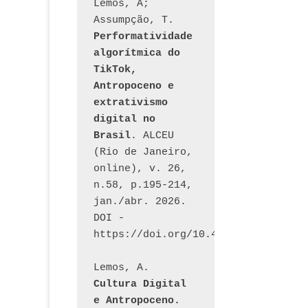
Lemos, A; 
Assumpção, T. 
Performatividade 
algorítmica do 
TikTok, 
Antropoceno e 
extrativismo 
digital no 
Brasil
. ALCEU 
(Rio de Janeiro, 
online), v. 26, 
n.58, p.195-214, 
jan./abr. 2026. 
DOI - 
https://doi.org/10.46391/ALCEU.v26
Lemos, A. 
Cultura Digital 
e Antropoceno. 