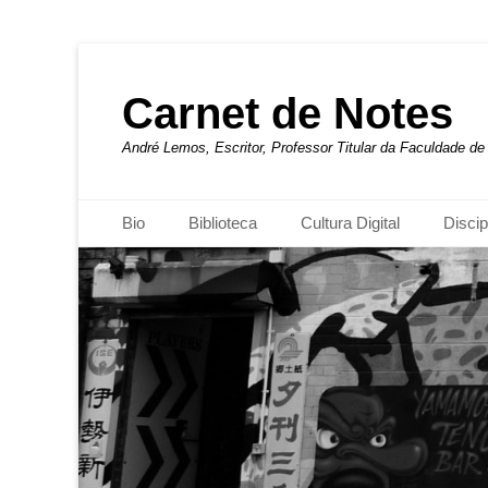
Carnet de Notes
André Lemos, Escritor, Professor Titular da Faculdade 
Menu principal
Pular
Bio
Biblioteca
Cultura Digital
Discip
para
o
conteúdo