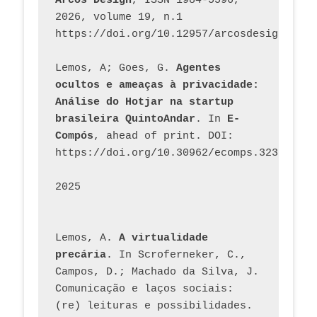
Arcos Design
, ISSN 1984-5596, 
2026, volume 19, n.1 
https://doi.org/10.12957/arcosdesign.2026
Lemos, A; Goes, G. 
Agentes 
ocultos e ameaças à privacidade: 
Análise do Hotjar na startup 
brasileira QuintoAndar
. In 
E-
Compós
, ahead of print. DOI: 
https://doi.org/10.30962/ecomps.3231
2025
Lemos, A. 
A virtualidade 
precária
. In Scroferneker, C., 
Campos, D.; Machado da Silva, J.  
Comunicação e laços sociais: 
(re) leituras e possibilidades. 