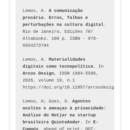
Lemos, A. 
A comunicação 
precária. Erros, falhas e 
perturbações na cultura digital
. 
Rio de Janeiro, Edições 70/ 
Altabooks. 160 p. ISBN - 978-
6554273794
Lemos, A. 
Materialidades 
digitais como tecnopolítica
. In 
Arcos Design
, ISSN 1984-5596, 
2026, volume 19, n.1 
https://doi.org/10.12957/arcosdesign.2026
Lemos, A; Goes, G. 
Agentes 
ocultos e ameaças à privacidade: 
Análise do Hotjar na startup 
brasileira QuintoAndar
. In 
E-
Compós
, ahead of print. DOI: 