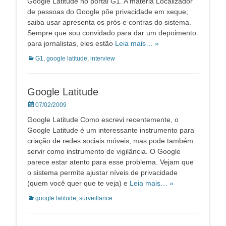
Google Latitude no portal G1. A matéria Localizador
de pessoas do Google põe privacidade em xeque;
saiba usar apresenta os prós e contras do sistema.
Sempre que sou convidado para dar um depoimento
para jornalistas, eles estão
Leia mais… »
Categorias:
G1
,
google latitude
,
interview
Google Latitude
Posted
07/02/2009
on
Google Latitude Como escrevi recentemente, o
Google Latitude é um interessante instrumento para
criação de redes sociais móveis, mas pode também
servir como instrumento de vigilância. O Google
parece estar atento para esse problema. Vejam que
o sistema permite ajustar níveis de privacidade
(quem você quer que te veja) e
Leia mais… »
Categorias:
google latitude
,
surveillance