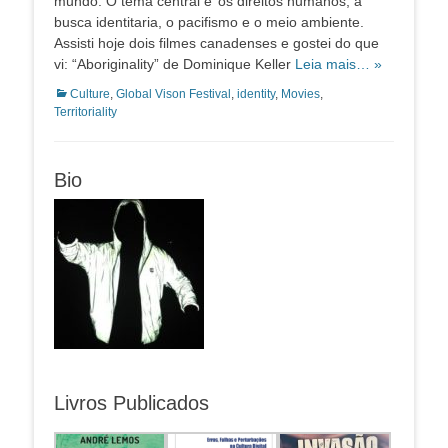
mundo. O tema central e’ os direitos humanos, a
busca identitaria, o pacifismo e o meio ambiente.
Assisti hoje dois filmes canadenses e gostei do que
vi: “Aboriginality” de Dominique Keller
Leia mais… »
Categorias:
Culture
,
Global Vison Festival
,
identity
,
Movies
,
Territoriality
Bio
Livros Publicados