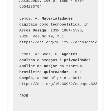
Altabooks. 160 p. ISBN - 978-
6554273794
Lemos, A. 
Materialidades 
digitais como tecnopolítica
. In 
Arcos Design
, ISSN 1984-5596, 
2026, volume 19, n.1 
https://doi.org/10.12957/arcosdesign.2026
Lemos, A; Goes, G. 
Agentes 
ocultos e ameaças à privacidade: 
Análise do Hotjar na startup 
brasileira QuintoAndar
. In 
E-
Compós
, ahead of print. DOI: 
https://doi.org/10.30962/ecomps.3231
2025