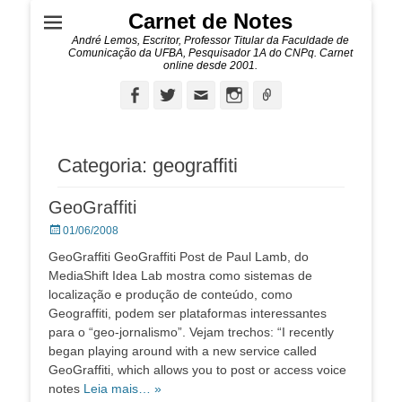
Carnet de Notes
André Lemos, Escritor, Professor Titular da Faculdade de
Comunicação da UFBA, Pesquisador 1A do CNPq. Carnet
online desde 2001.
Facebook
Twitter
Email
Instagram
Ligação
Categoria:
geograffiti
GeoGraffiti
Posted
01/06/2008
on
GeoGraffiti GeoGraffiti Post de Paul Lamb, do
MediaShift Idea Lab mostra como sistemas de
localização e produção de conteúdo, como
Geograffiti, podem ser plataformas interessantes
para o “geo-jornalismo”. Vejam trechos: “I recently
began playing around with a new service called
GeoGraffiti, which allows you to post or access voice
notes
Leia mais… »