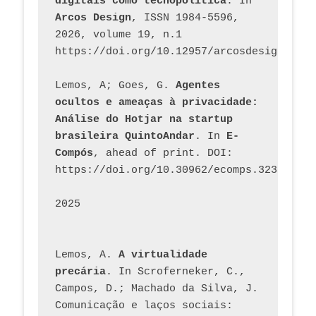
digitais como tecnopolítica
. In 
Arcos Design
, ISSN 1984-5596, 
2026, volume 19, n.1 
https://doi.org/10.12957/arcosdesign.2026
Lemos, A; Goes, G. 
Agentes 
ocultos e ameaças à privacidade: 
Análise do Hotjar na startup 
brasileira QuintoAndar
. In 
E-
Compós
, ahead of print. DOI: 
https://doi.org/10.30962/ecomps.3231
2025
Lemos, A. 
A virtualidade 
precária
. In Scroferneker, C., 
Campos, D.; Machado da Silva, J.  
Comunicação e laços sociais: 