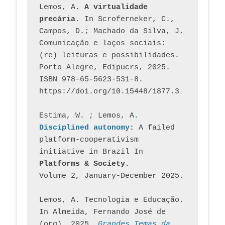
Lemos, A. 
A virtualidade 
precária
. In Scroferneker, C., 
Campos, D.; Machado da Silva, J.  
Comunicação e laços sociais: 
(re) leituras e possibilidades. 
Porto Alegre, Edipucrs, 2025. 
ISBN 978-65-5623-531-8. 
https://doi.org/10.15448/1877.3
Estima, W. ; Lemos, A
. 
Disciplined autonomy
: 
A failed 
platform-cooperativism 
initiative in Brazil In
Platforms & Society
. 
Volume 2, January-December 2025.
Lemos, A. Tecnologia e Educação. 
In Almeida, Fernando José de 
(org). 2025. 
Grandes Temas da 