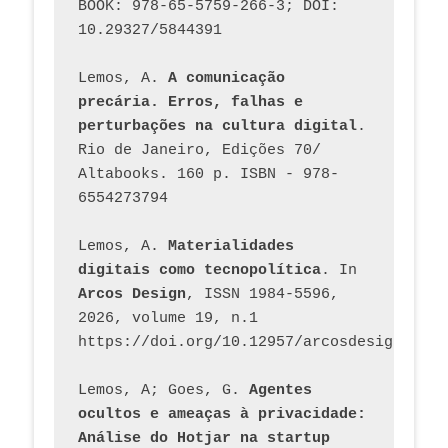
BOOK: 978-65-5759-266-3; DOI: 
10.29327/5844391
Lemos, A. 
A comunicação 
precária. Erros, falhas e 
perturbações na cultura digital
. 
Rio de Janeiro, Edições 70/ 
Altabooks. 160 p. ISBN - 978-
6554273794
Lemos, A. 
Materialidades 
digitais como tecnopolítica
. In 
Arcos Design
, ISSN 1984-5596, 
2026, volume 19, n.1 
https://doi.org/10.12957/arcosdesign.2026
Lemos, A; Goes, G. 
Agentes 
ocultos e ameaças à privacidade: 
Análise do Hotjar na startup 