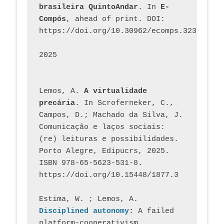
brasileira QuintoAndar
. In 
E-
Compós
, ahead of print. DOI: 
https://doi.org/10.30962/ecomps.3231
2025
Lemos, A. 
A virtualidade 
precária
. In Scroferneker, C., 
Campos, D.; Machado da Silva, J.  
Comunicação e laços sociais: 
(re) leituras e possibilidades. 
Porto Alegre, Edipucrs, 2025. 
ISBN 978-65-5623-531-8. 
https://doi.org/10.15448/1877.3
Estima, W. ; Lemos, A
. 
Disciplined autonomy
: 
A failed 
platform-cooperativism 