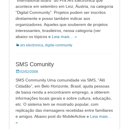
“international board” do Prix Ars Electronica que
acontece em setembro em Linz, Áustria, na categoria
“Digital Community”. Projetos podem ser inscritos
diretamente e posso também indicar aos
organizadores. Aqueles que souberem de projetos
interessantes, brasileiros, nessa categoria (ver
abaixo os tópicos e
Leia mais… »
Categorias:
ars electronica
,
digital community
SMS Comunity
Posted
02/02/2008
on
SMS Community Uma comunidade via SMS, “Alô
Cidadão”, em Belo Horizonte, Brasil, ajuda pessoas
de baixa renda a encontrarem emprego, a obterem
informações locais gerais e sobre cultura, educação,
etc. O sistema tem se mostrado popular, com
replicação das mensagens recebidas entre familiares
e amigos. Abaixo post do MobileActive e
Leia mais…
»