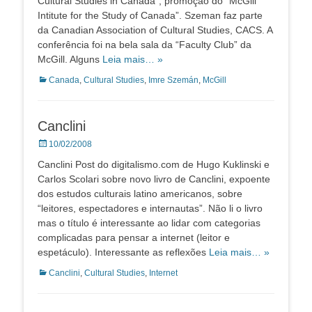
Cultural Studies in Canada”, promoção do “McGill
Intitute for the Study of Canada”. Szeman faz parte
da Canadian Association of Cultural Studies, CACS. A
conferência foi na bela sala da “Faculty Club” da
McGill. Alguns
Leia mais… »
Categorias:
Canada
,
Cultural Studies
,
Imre Szemán
,
McGill
Canclini
Posted
10/02/2008
on
Canclini Post do digitalismo.com de Hugo Kuklinski e
Carlos Scolari sobre novo livro de Canclini, expoente
dos estudos culturais latino americanos, sobre
“leitores, espectadores e internautas”. Não li o livro
mas o título é interessante ao lidar com categorias
complicadas para pensar a internet (leitor e
espetáculo). Interessante as reflexões
Leia mais… »
Categorias:
Canclini
,
Cultural Studies
,
Internet