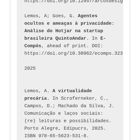
https://doi.org/10.12957/arcosdesign.2026
Lemos, A; Goes, G. 
Agentes 
ocultos e ameaças à privacidade: 
Análise do Hotjar na startup 
brasileira QuintoAndar
. In 
E-
Compós
, ahead of print. DOI: 
https://doi.org/10.30962/ecomps.3231
2025
Lemos, A. 
A virtualidade 
precária
. In Scroferneker, C., 
Campos, D.; Machado da Silva, J.  
Comunicação e laços sociais: 
(re) leituras e possibilidades. 
Porto Alegre, Edipucrs, 2025. 
ISBN 978-65-5623-531-8. 