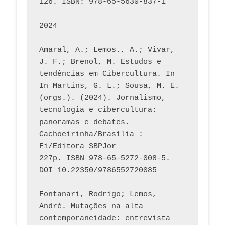
126. ISBN: 978-65-5630-837-1
2024
Amaral, A.; Lemos., A.; Vivar, 
J. F.; Brenol, M. Estudos e 
tendências em Cibercultura. In 
In Martins, G. L.; Sousa, M. E. 
(orgs.). (2024). Jornalismo, 
tecnologia e cibercultura: 
panoramas e debates. 
Cachoeirinha/Brasília : 
Fi/Editora SBPJor 
227p. ISBN 978-65-5272-008-5. 
DOI 10.22350/9786552720085
Fontanari, Rodrigo; Lemos, 
André. Mutações na alta 
contemporaneidade: entrevista 