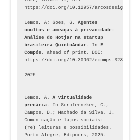
2026, volume 19, n.1 
https://doi.org/10.12957/arcosdesign.2026
Lemos, A; Goes, G. 
Agentes 
ocultos e ameaças à privacidade: 
Análise do Hotjar na startup 
brasileira QuintoAndar
. In 
E-
Compós
, ahead of print. DOI: 
https://doi.org/10.30962/ecomps.3231
2025
Lemos, A. 
A virtualidade 
precária
. In Scroferneker, C., 
Campos, D.; Machado da Silva, J.  
Comunicação e laços sociais: 
(re) leituras e possibilidades. 
Porto Alegre, Edipucrs, 2025. 