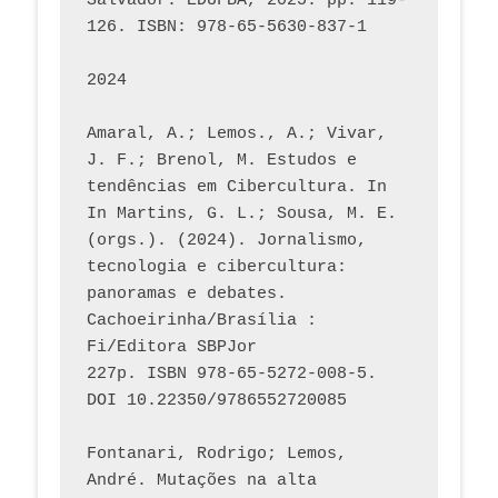
Salvador: EDUFBA, 2025. pp. 119-
126. ISBN: 978-65-5630-837-1
2024
Amaral, A.; Lemos., A.; Vivar, 
J. F.; Brenol, M. Estudos e 
tendências em Cibercultura. In 
In Martins, G. L.; Sousa, M. E. 
(orgs.). (2024). Jornalismo, 
tecnologia e cibercultura: 
panoramas e debates. 
Cachoeirinha/Brasília : 
Fi/Editora SBPJor 
227p. ISBN 978-65-5272-008-5. 
DOI 10.22350/9786552720085
Fontanari, Rodrigo; Lemos, 
André. Mutações na alta 