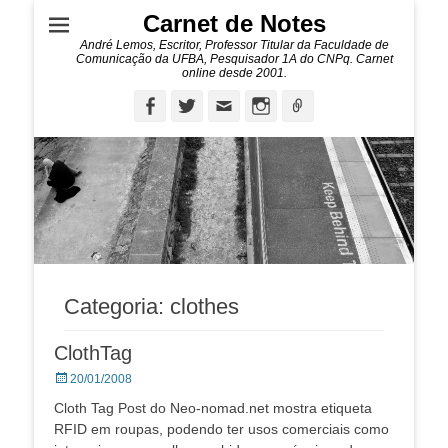
Carnet de Notes
André Lemos, Escritor, Professor Titular da Faculdade de
Comunicação da UFBA, Pesquisador 1A do CNPq. Carnet
online desde 2001.
Facebook
Twitter
Email
Instagram
Ligação
Categoria:
clothes
ClothTag
Posted
20/01/2008
on
Cloth Tag Post do Neo-nomad.net mostra etiqueta
RFID em roupas, podendo ter usos comerciais como