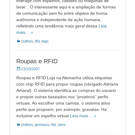
interagir com espelhos, cabides ou máquinas de
lavar…O interessante aqui é a ampliação de formas
de comunicação sem fio entre objetos de forma
autônoma e independente da ação humana,
refletindo uma tendência mais geral dessa
Leia
mais… »
Categorias:
clothes
,
rfid
,
tags
Roupas e RFID
Posted
23/10/2007
on
Roupas e RFID Loja na Alemanha utiliza etiquetas
com chip RFID para propor roupas (obrigado Adriana
Amaral). O sistema identifica as compras do usuario
e propoe outras baseados nos “proativos” perfis
virtuais. Ao escolher uma camisa, o sistema ativa
perfis que propoem, por exemplo, gravatas. Ha’
inclusive um espelho virtual
Leia mais… »
Categorias:
clothes
,
germany
,
rfid
,
store