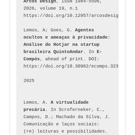
Arcos Design
, ISSN 1984-5596, 
2026, volume 19, n.1 
https://doi.org/10.12957/arcosdesign.2026
Lemos, A; Goes, G. 
Agentes 
ocultos e ameaças à privacidade: 
Análise do Hotjar na startup 
brasileira QuintoAndar
. In 
E-
Compós
, ahead of print. DOI: 
https://doi.org/10.30962/ecomps.3231
2025
Lemos, A. 
A virtualidade 
precária
. In Scroferneker, C., 
Campos, D.; Machado da Silva, J.  
Comunicação e laços sociais: 
(re) leituras e possibilidades. 