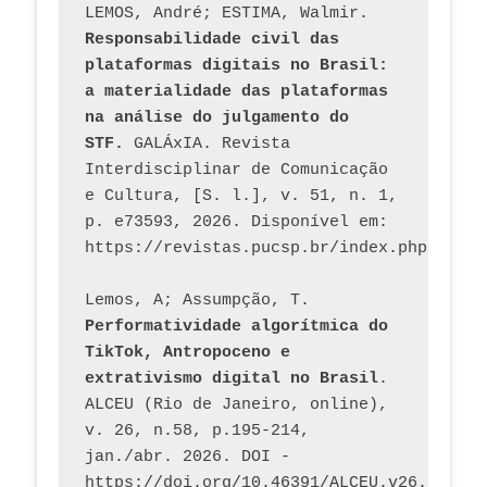
LEMOS, André; ESTIMA, Walmir. 
Responsabilidade civil das 
plataformas digitais no Brasil: 
a materialidade das plataformas 
na análise do julgamento do 
STF.
 GALÁxIA. Revista 
Interdisciplinar de Comunicação 
e Cultura, [S. l.], v. 51, n. 1, 
p. e73593, 2026. Disponível em: 
Lemos, A; Assumpção, T. 
Performatividade algorítmica do 
TikTok, Antropoceno e 
extrativismo digital no Brasil
. 
ALCEU (Rio de Janeiro, online), 
v. 26, n.58, p.195-214, 
jan./abr. 2026. DOI - 
https://doi.org/10.46391/ALCEU.v26.ed58.2