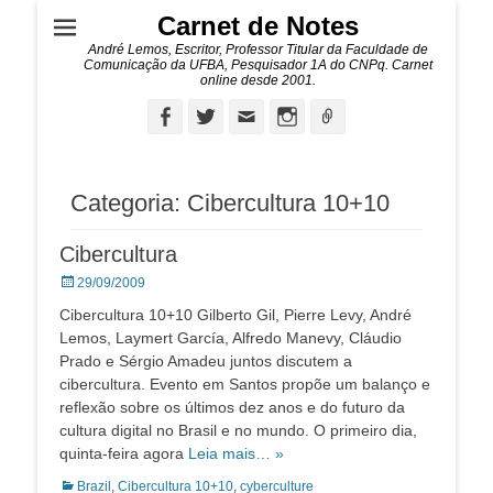
Carnet de Notes
André Lemos, Escritor, Professor Titular da Faculdade de
Comunicação da UFBA, Pesquisador 1A do CNPq. Carnet
online desde 2001.
Facebook
Twitter
Email
Instagram
Ligação
Categoria:
Cibercultura 10+10
Cibercultura
Posted
29/09/2009
on
Cibercultura 10+10 Gilberto Gil, Pierre Levy, André
Lemos, Laymert García, Alfredo Manevy, Cláudio
Prado e Sérgio Amadeu juntos discutem a
cibercultura. Evento em Santos propõe um balanço e
reflexão sobre os últimos dez anos e do futuro da
cultura digital no Brasil e no mundo. O primeiro dia,
quinta-feira agora
Leia mais… »
Categorias:
Brazil
,
Cibercultura 10+10
,
cyberculture