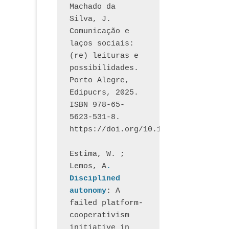
Machado da 
Silva, J.  
Comunicação e 
laços sociais: 
(re) leituras e 
possibilidades. 
Porto Alegre, 
Edipucrs, 2025. 
ISBN 978-65-
5623-531-8. 
https://doi.org/10.15448/1877.3
Estima, W. ; 
Lemos, A
. 
Disciplined 
autonomy
: 
A 
failed platform-
cooperativism 
initiative in 