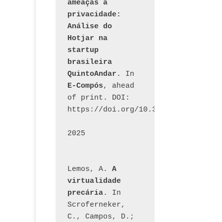
ameaças à 
privacidade: 
Análise do 
Hotjar na 
startup 
brasileira 
QuintoAndar
. In 
E-Compós
, ahead 
of print. DOI: 
https://doi.org/10.30962/ecomps.32
2025
Lemos, A. 
A 
virtualidade 
precária
. In 
Scroferneker, 
C., Campos, D.; 