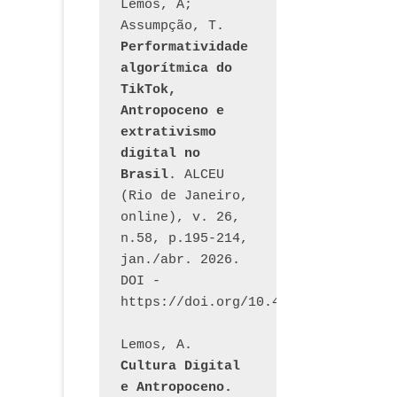
Lemos, A; 
Assumpção, T. 
Performatividade 
algorítmica do 
TikTok, 
Antropoceno e 
extrativismo 
digital no 
Brasil
. ALCEU 
(Rio de Janeiro, 
online), v. 26, 
n.58, p.195-214, 
jan./abr. 2026. 
DOI - 
https://doi.org/10.46391/ALCEU.v26
Lemos, A. 
Cultura Digital 
e Antropoceno. 