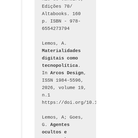
Edições 70/ 
Altabooks. 160 
p. ISBN - 978-
6554273794
Lemos, A. 
Materialidades 
digitais como 
tecnopolítica
. 
In 
Arcos Design
, 
ISSN 1984-5596, 
2026, volume 19, 
n.1 
https://doi.org/10.12957/arcosdesi
Lemos, A; Goes, 
G. 
Agentes 
ocultos e 