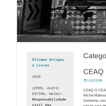
Catego
Últimos Artigos 
e Livros
CEAQ
2026
Posted
11/02/2008
on
LEMOS, André; 
CEAQ O CEAQ, 
ESTIMA, Walmir. 
Michel Mafesol
Responsabilidade 
Sorbonne, nos 
civil das 
países para di