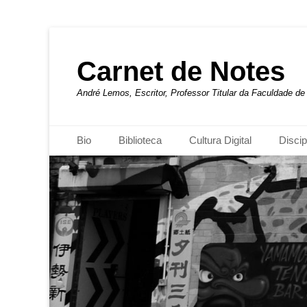
Carnet de Notes
André Lemos, Escritor, Professor Titular da Faculdade 
Menu principal
Pular
Bio
Biblioteca
Cultura Digital
Discip
para
o
conteúdo