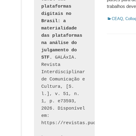
trabalhos de
plataformas 
digitais no 
Categorias:
CEAQ
,
Collo
Brasil: a 
materialidade 
das plataformas 
na análise do 
julgamento do 
STF.
 GALÁxIA. 
Revista 
Interdisciplinar 
de Comunicação e 
Cultura, [S. 
l.], v. 51, n. 
1, p. e73593, 
2026. Disponível 
em: 