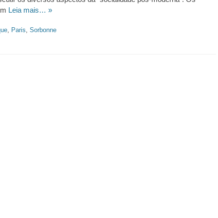
vem
Leia mais… »
que
,
Paris
,
Sorbonne
https://revistas.pucsp.br/index.php/galaxia/article/view/73593. 