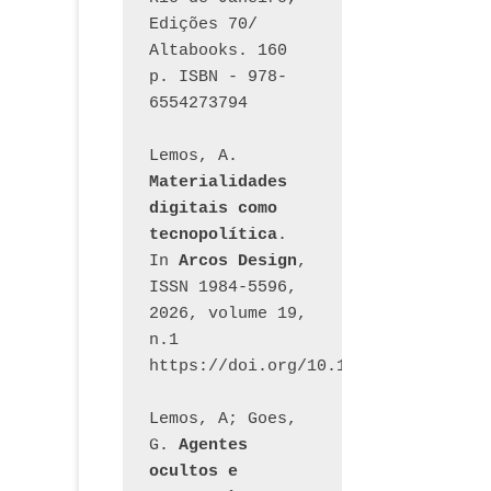
Edições 70/ 
Altabooks. 160 
p. ISBN - 978-
6554273794
Lemos, A. 
Materialidades 
digitais como 
tecnopolítica
. 
In 
Arcos Design
, 
ISSN 1984-5596, 
2026, volume 19, 
n.1 
https://doi.org/10.12957/arcosdesi
Lemos, A; Goes, 
G. 
Agentes 
ocultos e 