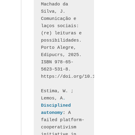
Machado da 
Silva, J.  
Comunicação e 
laços sociais: 
(re) leituras e 
possibilidades. 
Porto Alegre, 
Edipucrs, 2025. 
ISBN 978-65-
5623-531-8. 
https://doi.org/10.15448/1877.3
Estima, W. ; 
Lemos, A
. 
Disciplined 
autonomy
: 
A 
failed platform-
cooperativism 
initiative in 