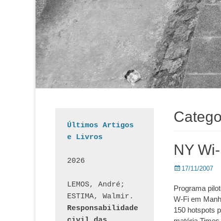
Catego
Últimos Artigos 
e Livros
NY Wi-
2026
Posted
17/11/2007
on
LEMOS, André; 
Programa pilo
ESTIMA, Walmir. 
W-Fi em Manha
Responsabilidade 
150 hotspots p
civil das 
matéria Times 