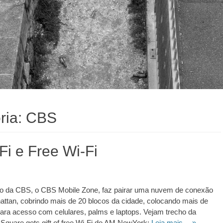
ria:
CBS
Fi e Free Wi-Fi
to da CBS, o CBS Mobile Zone, faz pairar uma nuvem de conexão
ttan, cobrindo mais de 20 blocos da cidade, colocando mais de
ara acesso com celulares, palms e laptops. Vejam trecho da
Square gets gift of free Wi-Fi do AM NewYork:
Leia mais… »