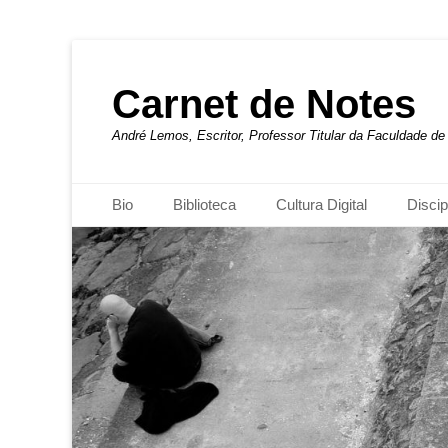
Carnet de Notes
André Lemos, Escritor, Professor Titular da Faculdade 
Menu principal
Pular
Bio
Biblioteca
Cultura Digital
Discip
para
o
conteúdo