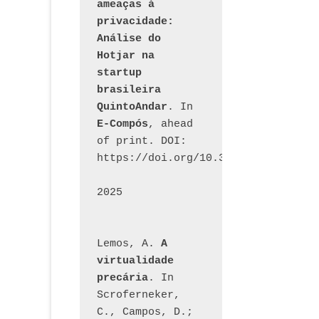
ameaças à 
privacidade: 
Análise do 
Hotjar na 
startup 
brasileira 
QuintoAndar
. In 
E-Compós
, ahead 
of print. DOI: 
https://doi.org/10.30962/ecomps.32
2025
Lemos, A. 
A 
virtualidade 
precária
. In 
Scroferneker, 
C., Campos, D.; 