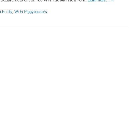
-Fi city
,
Wi-Fi Piggybackers
https://revistas.pucsp.br/index.php/galaxia/article/view/73593. 