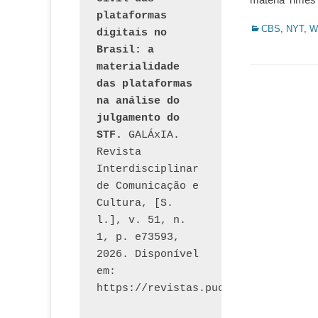
plataformas 
Categorias:
CBS
,
NYT
,
Wi
digitais no 
Brasil: a 
materialidade 
das plataformas 
na análise do 
julgamento do 
STF.
 GALÁxIA. 
Revista 
Interdisciplinar 
de Comunicação e 
Cultura, [S. 
l.], v. 51, n. 
1, p. e73593, 
2026. Disponível 
em: 