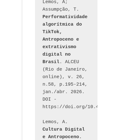
Lemos, A; 
Assumpção, T. 
Performatividade 
algorítmica do 
TikTok, 
Antropoceno e 
extrativismo 
digital no 
Brasil
. ALCEU 
(Rio de Janeiro, 
online), v. 26, 
n.58, p.195-214, 
jan./abr. 2026. 
DOI - 
https://doi.org/10.46391/ALCEU.v26
Lemos, A. 
Cultura Digital 
e Antropoceno. 