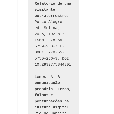
Relatório de uma 
visitante 
extraterrestre
. 
Porto Alegre, 
ed. Sulina, 
2026, 192 p.; 
ISBN: 978-65-
5759-268-7 E-
BOOK: 978-65-
5759-266-3; DOI: 
10.29327/5844391
Lemos, A. 
A 
comunicação 
precária. Erros, 
falhas e 
perturbações na 
cultura digital
. 
Rio de Janeiro, 