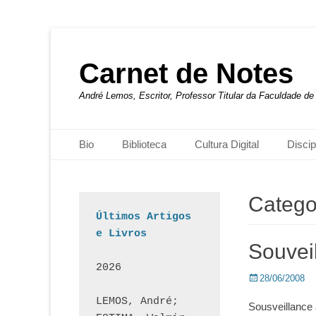
Carnet de Notes
André Lemos, Escritor, Professor Titular da Faculdade 
Menu principal
Pular
Bio
Biblioteca
Cultura Digital
Discip
para
o
conteúdo
Catego
Últimos Artigos 
e Livros
Souvei
2026
Posted
28/06/2008
on
LEMOS, André; 
Sousveillance