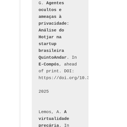
G. 
Agentes 
ocultos e 
ameaças à 
privacidade: 
Análise do 
Hotjar na 
startup 
brasileira 
QuintoAndar
. In 
E-Compós
, ahead 
of print. DOI: 
https://doi.org/10.30962/ecomps.32
2025
Lemos, A. 
A 
virtualidade 
precária
. In 