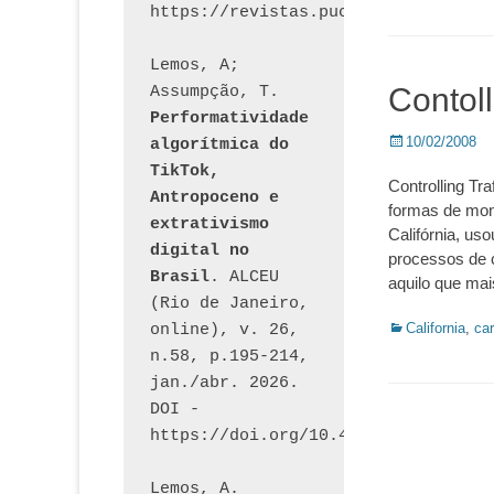
Lemos, A; 
Contoll
Assumpção, T. 
Performatividade 
Posted
10/02/2008
algorítmica do 
on
TikTok, 
Controlling T
Antropoceno e 
formas de moni
extrativismo 
Califórnia, us
digital no 
processos de c
Brasil
. ALCEU 
aquilo que mais
(Rio de Janeiro, 
Categorias:
California
,
ca
online), v. 26, 
n.58, p.195-214, 
jan./abr. 2026. 
DOI - 
https://doi.org/10.46391/ALCEU.v26
Lemos, A. 