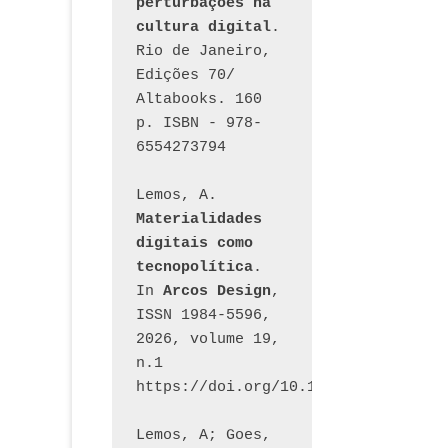
perturbações na 
cultura digital
. 
Rio de Janeiro, 
Edições 70/ 
Altabooks. 160 
p. ISBN - 978-
6554273794
Lemos, A. 
Materialidades 
digitais como 
tecnopolítica
. 
In 
Arcos Design
, 
ISSN 1984-5596, 
2026, volume 19, 
n.1 
https://doi.org/10.12957/arcosdesi
Lemos, A; Goes, 