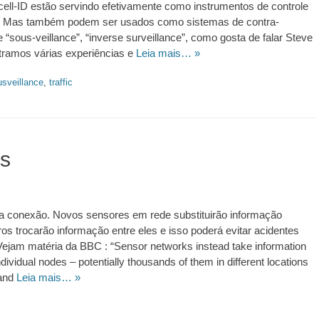
cell-ID estão servindo efetivamente como instrumentos de controle
ia. Mas também podem ser usados como sistemas de contra-
e “sous-veillance”, “inverse surveillance”, como gosta de falar Steve
ramos várias experiências e
Leia mais… »
usveillance
,
traffic
s
a conexão. Novos sensores em rede substituirão informação
rros trocarão informação entre eles e isso poderá evitar acidentes
ejam matéria da BBC : “Sensor networks instead take information
dividual nodes – potentially thousands of them in different locations
 and
Leia mais… »