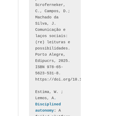
Scroferneker, 
C., Campos, D.; 
Machado da 
Silva, J.  
Comunicação e 
laços sociais: 
(re) leituras e 
possibilidades. 
Porto Alegre, 
Edipucrs, 2025. 
ISBN 978-65-
5623-531-8. 
https://doi.org/10.15448/1877.3
Estima, W. ; 
Lemos, A
. 
Disciplined 
autonomy
: 
A 