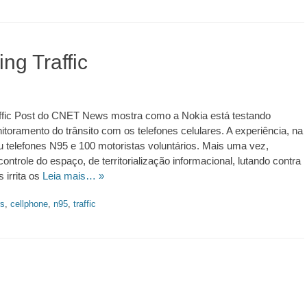
https://revistas.pucsp.br/index.php/galaxia/article/view/73593. 
ing Traffic
raffic Post do CNET News mostra como a Nokia está testando
toramento do trânsito com os telefones celulares. A experiência, na
ou telefones N95 e 100 motoristas voluntários. Mais uma vez,
ontrole do espaço, de territorialização informacional, lutando contra
 irrita os
Leia mais… »
rs
,
cellphone
,
n95
,
traffic
.ed58.2026.528