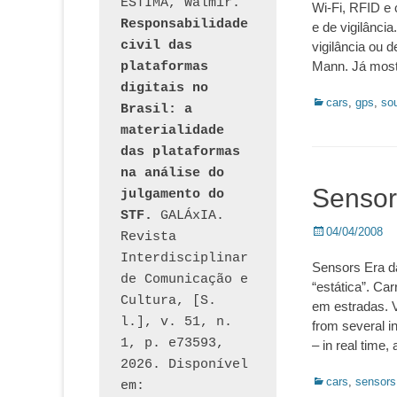
ESTIMA, Walmir. 
Wi-Fi, RFID e 
Responsabilidade 
e de vigilânc
civil das 
vigilância ou d
Mann. Já most
plataformas 
digitais no 
Categorias:
cars
,
gps
,
so
Brasil: a 
materialidade 
das plataformas 
na análise do 
Sensor
julgamento do 
STF.
 GALÁxIA. 
Posted
04/04/2008
Revista 
on
Interdisciplinar 
Sensors Era d
de Comunicação e 
“estática”. Ca
Cultura, [S. 
em estradas. V
l.], v. 51, n. 
from several in
1, p. e73593, 
– in real time,
2026. Disponível 
Categorias:
cars
,
sensors
em: 