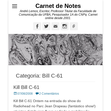
Carnet de Notes
André Lemos, Escritor, Professor Titular da Faculdade de
Comunicação da UFBA, Pesquisador 1A do CNPq. Carnet
online desde 2001.
Facebook
Twitter
Email
Instagram
Ligação
Categoria:
Bill C-61
Kill Bill C-61
Posted
07/08/2008
2 Comentários
on
Kill Bill C-61 Ontem na entrada do show do
Radiohead no Parc Jean Drapeau (fantástico show!)