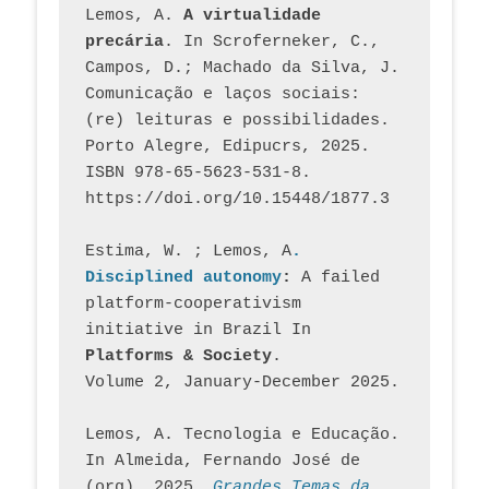
Lemos, A. 
A virtualidade 
precária
. In Scroferneker, C., 
Campos, D.; Machado da Silva, J.  
Comunicação e laços sociais: 
(re) leituras e possibilidades. 
Porto Alegre, Edipucrs, 2025. 
ISBN 978-65-5623-531-8. 
https://doi.org/10.15448/1877.3
Estima, W. ; Lemos, A
. 
Disciplined autonomy
: 
A failed 
platform-cooperativism 
initiative in Brazil In
Platforms & Society
. 
Volume 2, January-December 2025.
Lemos, A. Tecnologia e Educação. 
In Almeida, Fernando José de 
(org). 2025. 
Grandes Temas da 