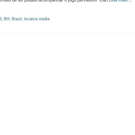
8
,
BH
,
Brazil
,
locative media
https://revistas.pucsp.br/index.php/galaxia/article/view/73593. 