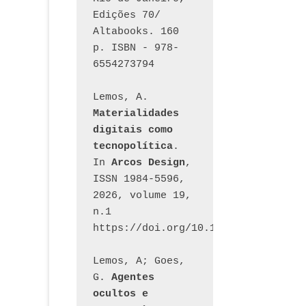
Edições 70/ 
Altabooks. 160 
p. ISBN - 978-
6554273794
Lemos, A. 
Materialidades 
digitais como 
tecnopolítica
. 
In 
Arcos Design
, 
ISSN 1984-5596, 
2026, volume 19, 
n.1 
https://doi.org/10.12957/arcosdesi
Lemos, A; Goes, 
G. 
Agentes 
ocultos e 