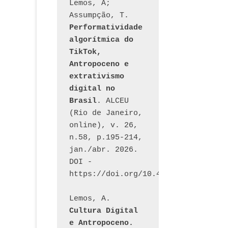
Lemos, A; 
Assumpção, T. 
Performatividade 
algorítmica do 
TikTok, 
Antropoceno e 
extrativismo 
digital no 
Brasil
. ALCEU 
(Rio de Janeiro, 
online), v. 26, 
n.58, p.195-214, 
jan./abr. 2026. 
DOI - 
https://doi.org/10.46391/ALCEU.v26
Lemos, A. 
Cultura Digital 
e Antropoceno. 