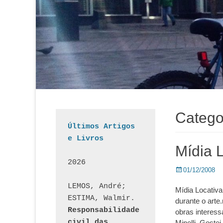
Catego
Últimos Artigos 
e Livros
Mídia 
2026
Posted
01/12/2008
on
LEMOS, André; 
Mídia Locativa
ESTIMA, Walmir. 
durante o art
Responsabilidade 
obras interess
civil das 
Minelli. Goste