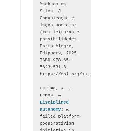
Machado da 
Silva, J.  
Comunicação e 
laços sociais: 
(re) leituras e 
possibilidades. 
Porto Alegre, 
Edipucrs, 2025. 
ISBN 978-65-
5623-531-8. 
https://doi.org/10.15448/1877.3
Estima, W. ; 
Lemos, A
. 
Disciplined 
autonomy
: 
A 
failed platform-
cooperativism 
initiative in 