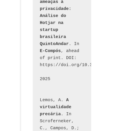
ameaças à 
privacidade: 
Análise do 
Hotjar na 
startup 
brasileira 
QuintoAndar
. In 
E-Compós
, ahead 
of print. DOI: 
https://doi.org/10.30962/ecomps.32
2025
Lemos, A. 
A 
virtualidade 
precária
. In 
Scroferneker, 
C., Campos, D.; 