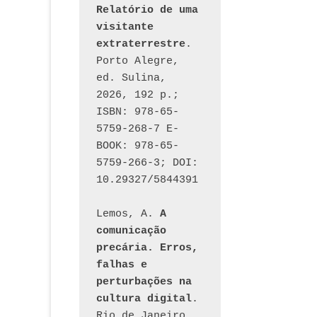
Relatório de uma 
visitante 
extraterrestre
. 
Porto Alegre, 
ed. Sulina, 
2026, 192 p.; 
ISBN: 978-65-
5759-268-7 E-
BOOK: 978-65-
5759-266-3; DOI: 
10.29327/5844391
Lemos, A. 
A 
comunicação 
precária. Erros, 
falhas e 
perturbações na 
cultura digital
. 
Rio de Janeiro, 