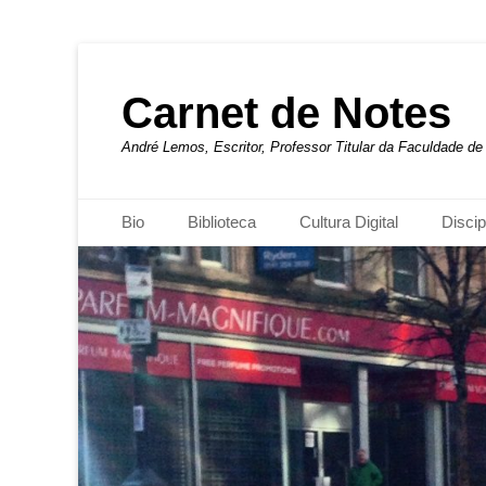
Carnet de Notes
André Lemos, Escritor, Professor Titular da Faculdade 
Menu principal
Pular
Bio
Biblioteca
Cultura Digital
Discip
para
o
conteúdo