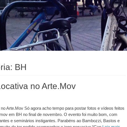
ria:
BH
Locativa no Arte.Mov
 no Arte.Mov Só agora acho tempo para postar fotos e vídeos feitos
e.mov em BH no final de novembro. O evento foi muito bom, com
antes e seminários instigantes. Parabéns ao Bambozzi, Bastos e
i muito de ter podido acompanhar o jogo pervasivo “Can
Leia mais…