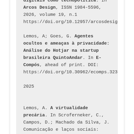
digitais como tecnopolítica
. In 
Arcos Design
, ISSN 1984-5596, 
2026, volume 19, n.1 
https://doi.org/10.12957/arcosdesign.2026
Lemos, A; Goes, G. 
Agentes 
ocultos e ameaças à privacidade: 
Análise do Hotjar na startup 
brasileira QuintoAndar
. In 
E-
Compós
, ahead of print. DOI: 
https://doi.org/10.30962/ecomps.3231
2025
Lemos, A. 
A virtualidade 
precária
. In Scroferneker, C., 
Campos, D.; Machado da Silva, J.  
Comunicação e laços sociais: 