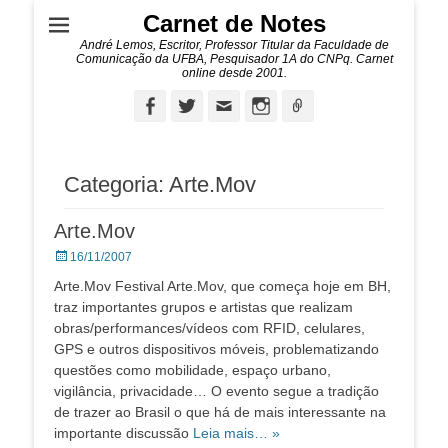
Carnet de Notes
André Lemos, Escritor, Professor Titular da Faculdade de
Comunicação da UFBA, Pesquisador 1A do CNPq. Carnet
online desde 2001.
Facebook
Twitter
Email
Instagram
Ligação
Categoria:
Arte.Mov
Arte.Mov
Posted
16/11/2007
on
Arte.Mov Festival Arte.Mov, que começa hoje em BH,
traz importantes grupos e artistas que realizam
obras/performances/vídeos com RFID, celulares,
GPS e outros dispositivos móveis, problematizando
questões como mobilidade, espaço urbano,
vigilância, privacidade… O evento segue a tradição
de trazer ao Brasil o que há de mais interessante na
importante discussão
Leia mais… »