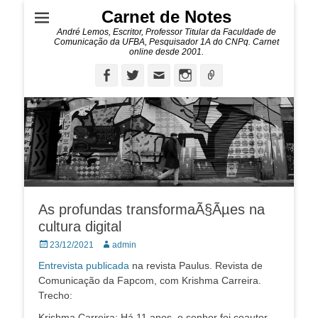
Carnet de Notes
André Lemos, Escritor, Professor Titular da Faculdade de
Comunicação da UFBA, Pesquisador 1A do CNPq. Carnet
online desde 2001.
Facebook
Twitter
Email
Instagram
Ligação
As profundas transformaÃ§Ãµes na
cultura digital
Posted
Autor:
23/12/2021
admin
on
Entrevista publicada
na revista Paulus. Revista de
Comunicação da Fapcom, com Krishma Carreira.
Trecho:
Krishma Carreira: Há 11 anos, o senhor foi coautor