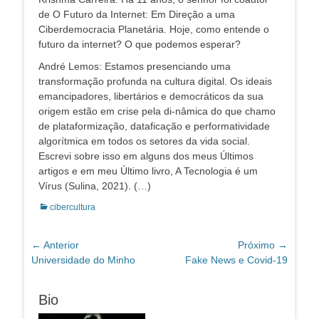
de O Futuro da Internet: Em Direção a uma
Ciberdemocracia Planetária. Hoje, como entende o
futuro da internet? O que podemos esperar?
André Lemos: Estamos presenciando uma
transformação profunda na cultura digital. Os ideais
emancipadores, libertários e democráticos da sua
origem estão em crise pela di-nâmica do que chamo
de plataformização, dataficação e performatividade
algorítmica em todos os setores da vida social.
Escrevi sobre isso em alguns dos meus Últimos
artigos e em meu Último livro, A Tecnologia é um
Vírus (Sulina, 2021). (…)
Categorias:
cibercultura
Navegação
← Anterior
Próximo →
Post
Próximo
Universidade do Minho
Fake News e Covid-19
de
anterior:
post:
Post
Bio