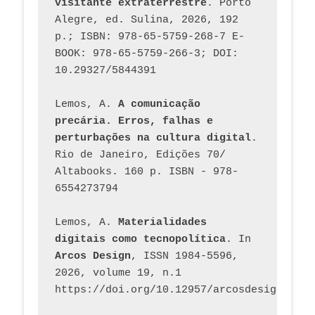
visitante extraterrestre
. Porto 
Alegre, ed. Sulina, 2026, 192 
p.; ISBN: 978-65-5759-268-7 E-
BOOK: 978-65-5759-266-3; DOI: 
10.29327/5844391
Lemos, A. 
A comunicação 
precária. Erros, falhas e 
perturbações na cultura digital
. 
Rio de Janeiro, Edições 70/ 
Altabooks. 160 p. ISBN - 978-
6554273794
Lemos, A. 
Materialidades 
digitais como tecnopolítica
. In 
Arcos Design
, ISSN 1984-5596, 
2026, volume 19, n.1 
https://doi.org/10.12957/arcosdesign.2026