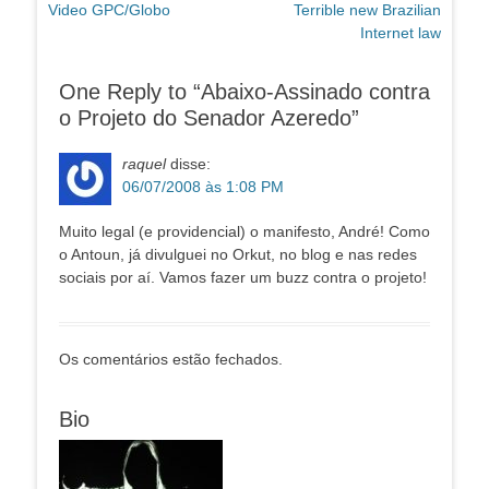
Post
Próximo
Video GPC/Globo
Terrible new Brazilian
de
anterior:
post:
Internet law
Post
One Reply to “Abaixo-Assinado contra
o Projeto do Senador Azeredo”
raquel
disse:
06/07/2008 às 1:08 PM
Muito legal (e providencial) o manifesto, André! Como
o Antoun, já divulguei no Orkut, no blog e nas redes
sociais por aí. Vamos fazer um buzz contra o projeto!
Os comentários estão fechados.
Bio