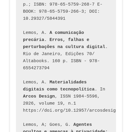
p.; ISBN: 978-65-5759-268-7 E-
BOOK: 978-65-5759-266-3; DOI: 
10.29327/5844391
Lemos, A. 
A comunicação 
precária. Erros, falhas e 
perturbações na cultura digital
. 
Rio de Janeiro, Edições 70/ 
Altabooks. 160 p. ISBN - 978-
6554273794
Lemos, A. 
Materialidades 
digitais como tecnopolítica
. In 
Arcos Design
, ISSN 1984-5596, 
2026, volume 19, n.1 
https://doi.org/10.12957/arcosdesign.2026
Lemos, A; Goes, G. 
Agentes 
ocultos e ameaças à privacidade: 