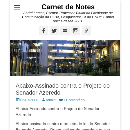
Carnet de Notes
André Lemos, Escritor, Professor Titular da Faculdade de
Comunicação da UFBA, Pesquisador 1A do CNPq. Carnet
online desde 2001.
Facebook
Twitter
Email
Instagram
Ligação
Abaixo-Assinado contra o Projeto do
Senador Azeredo
Posted
Autor:
06/07/2008
admin
1 Comentário
on
Abaixo-Assinado contra o Projeto do Senador
Azeredo
Abaixo-assinado contra o projeto de lei do Senador
Eduardo Azeredo. Quem estiver de acordo e quiser