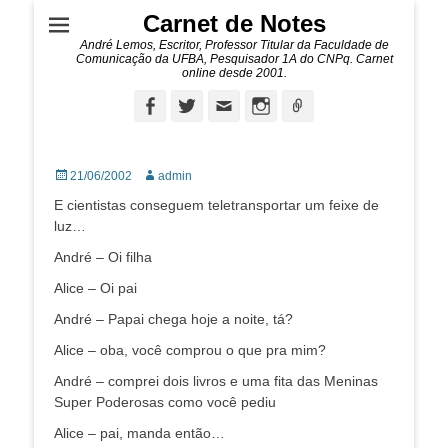
Carnet de Notes
André Lemos, Escritor, Professor Titular da Faculdade de
Comunicação da UFBA, Pesquisador 1A do CNPq. Carnet
online desde 2001.
Facebook
Twitter
Email
Instagram
Ligação
Posted
Autor:
21/06/2002
admin
on
E cientistas conseguem teletransportar um feixe de
luz…
André – Oi filha
Alice – Oi pai
André – Papai chega hoje a noite, tá?
Alice – oba, você comprou o que pra mim?
André – comprei dois livros e uma fita das Meninas
Super Poderosas como você pediu
Alice – pai, manda então…