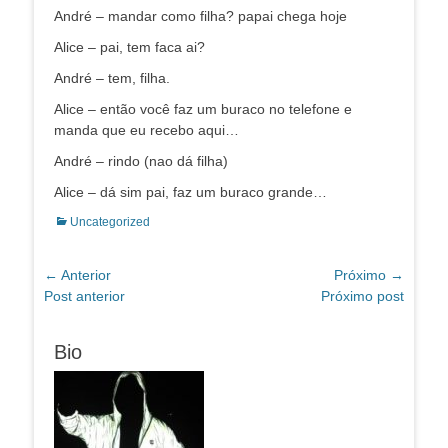
André – mandar como filha? papai chega hoje
Alice – pai, tem faca ai?
André – tem, filha.
Alice – então você faz um buraco no telefone e
manda que eu recebo aqui…
André – rindo (nao dá filha)
Alice – dá sim pai, faz um buraco grande…
Categorias:
Uncategorized
Navegação
← Anterior
Próximo →
Post
Próximo
Post anterior
Próximo post
de
anterior:
post:
Post
Bio