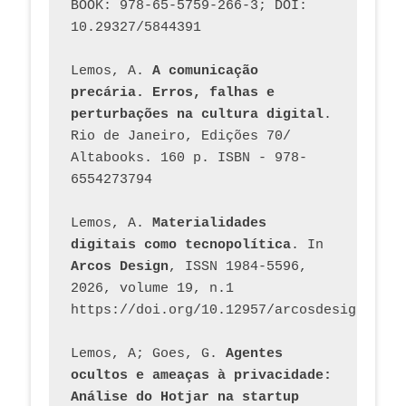
BOOK: 978-65-5759-266-3; DOI: 
10.29327/5844391
Lemos, A. 
A comunicação 
precária. Erros, falhas e 
perturbações na cultura digital
. 
Rio de Janeiro, Edições 70/ 
Altabooks. 160 p. ISBN - 978-
6554273794
Lemos, A. 
Materialidades 
digitais como tecnopolítica
. In 
Arcos Design
, ISSN 1984-5596, 
2026, volume 19, n.1 
https://doi.org/10.12957/arcosdesign.2026
Lemos, A; Goes, G. 
Agentes 
ocultos e ameaças à privacidade: 
Análise do Hotjar na startup 