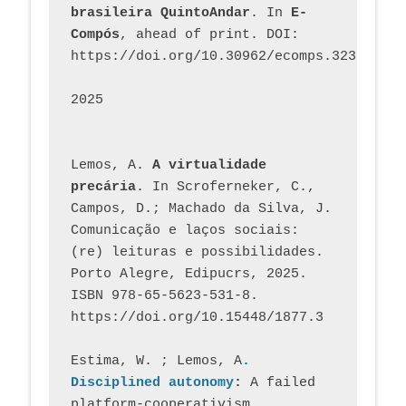
brasileira QuintoAndar
. In 
E-
Compós
, ahead of print. DOI: 
https://doi.org/10.30962/ecomps.3231
2025
Lemos, A. 
A virtualidade 
precária
. In Scroferneker, C., 
Campos, D.; Machado da Silva, J.  
Comunicação e laços sociais: 
(re) leituras e possibilidades. 
Porto Alegre, Edipucrs, 2025. 
ISBN 978-65-5623-531-8. 
https://doi.org/10.15448/1877.3
Estima, W. ; Lemos, A
. 
Disciplined autonomy
: 
A failed 
platform-cooperativism 