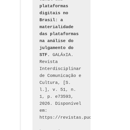
de
anterior:
plataformas 
Post
digitais no 
Brasil: a 
materialidade 
das plataformas 
na análise do 
julgamento do 
STF.
 GALÁxIA. 
Revista 
Interdisciplinar 
de Comunicação e 
Cultura, [S. 
l.], v. 51, n. 
1, p. e73593, 
2026. Disponível 
em: 