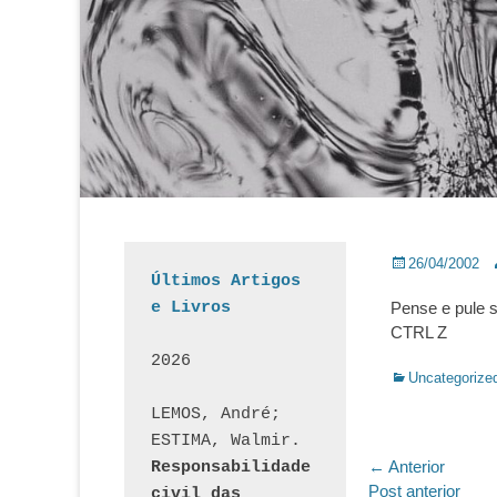
Posted
A
26/04/2002
Últimos Artigos 
on
e Livros
Pense e pule 
CTRL Z
2026
Categorias:
Uncategorize
LEMOS, André; 
ESTIMA, Walmir. 
Navegaç
← Anterior
Responsabilidade 
Post
Post anterior
civil das 