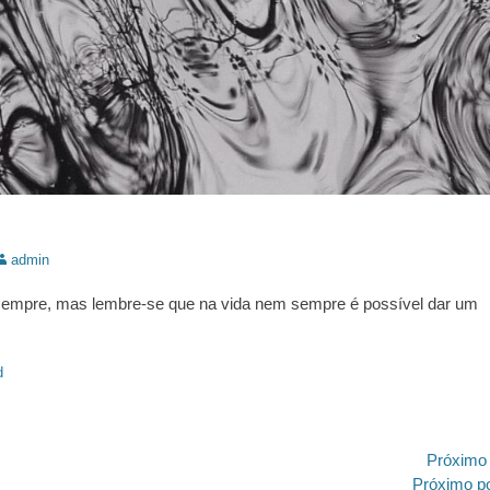
utor:
admin
sempre, mas lembre-se que na vida nem sempre é possível dar um
d
ão
Próximo
Próximo
Próximo p