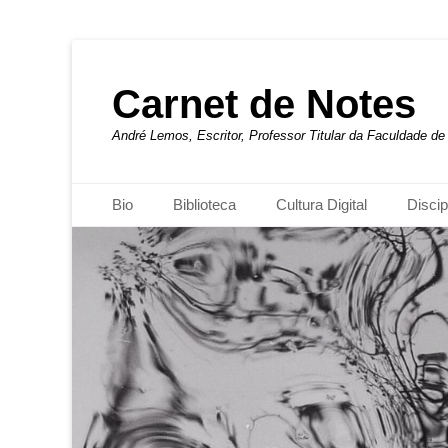
Carnet de Notes
André Lemos, Escritor, Professor Titular da Faculdade 
Menu principal
Pular
Bio
Biblioteca
Cultura Digital
Discip
para
o
conteúdo