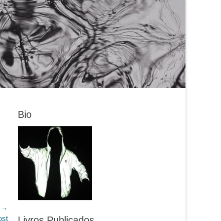
Bio
 →
ost
Livros Publicados