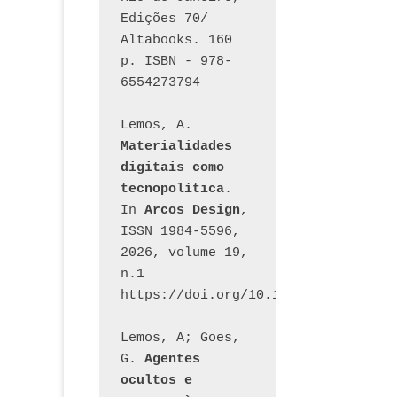
Edições 70/ 
Altabooks. 160 
p. ISBN - 978-
6554273794
Lemos, A. 
Materialidades 
digitais como 
tecnopolítica
. 
In 
Arcos Design
, 
ISSN 1984-5596, 
2026, volume 19, 
n.1 
https://doi.org/10.12957/arcosdesi
Lemos, A; Goes, 
G. 
Agentes 
ocultos e 