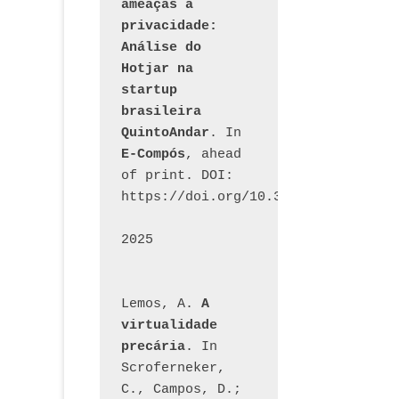
ameaças à 
privacidade: 
Análise do 
Hotjar na 
startup 
brasileira 
QuintoAndar
. In 
E-Compós
, ahead 
of print. DOI: 
https://doi.org/10.30962/ecomps.32
2025
Lemos, A. 
A 
virtualidade 
precária
. In 
Scroferneker, 
C., Campos, D.; 