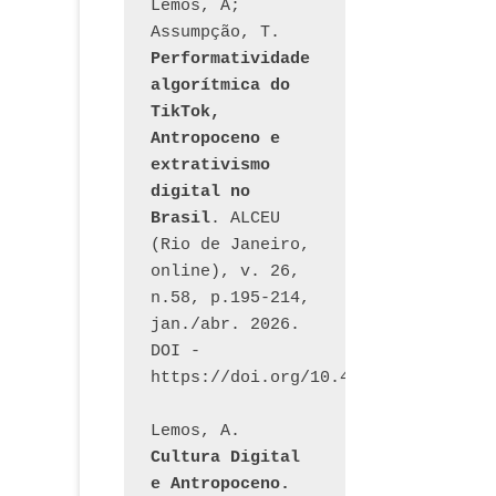
Lemos, A; 
Assumpção, T. 
Performatividade 
algorítmica do 
TikTok, 
Antropoceno e 
extrativismo 
digital no 
Brasil
. ALCEU 
(Rio de Janeiro, 
online), v. 26, 
n.58, p.195-214, 
jan./abr. 2026. 
DOI - 
https://doi.org/10.46391/ALCEU.v26
Lemos, A. 
Cultura Digital 
e Antropoceno. 