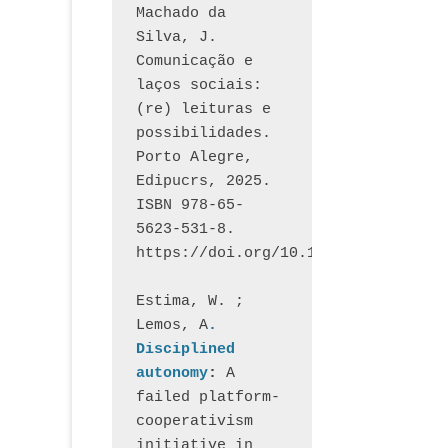
Machado da 
Silva, J.  
Comunicação e 
laços sociais: 
(re) leituras e 
possibilidades. 
Porto Alegre, 
Edipucrs, 2025. 
ISBN 978-65-
5623-531-8. 
https://doi.org/10.15448/1877.3
Estima, W. ; 
Lemos, A
. 
Disciplined 
autonomy
: 
A 
failed platform-
cooperativism 
initiative in 