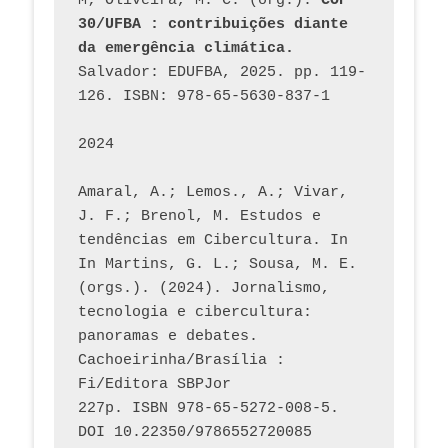
M; Oliveira, M. C. (org.). 
COP 
30/UFBA : contribuições diante 
da emergência climática.
Salvador: EDUFBA, 2025. pp. 119-
126. ISBN: 978-65-5630-837-1
2024
Amaral, A.; Lemos., A.; Vivar, 
J. F.; Brenol, M. Estudos e 
tendências em Cibercultura. In 
In Martins, G. L.; Sousa, M. E. 
(orgs.). (2024). Jornalismo, 
tecnologia e cibercultura: 
panoramas e debates. 
Cachoeirinha/Brasília : 
Fi/Editora SBPJor 
227p. ISBN 978-65-5272-008-5. 
DOI 10.22350/9786552720085