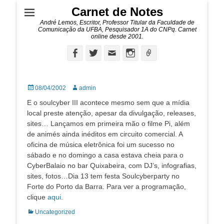
Carnet de Notes
André Lemos, Escritor, Professor Titular da Faculdade de
Comunicação da UFBA, Pesquisador 1A do CNPq. Carnet
online desde 2001.
Facebook
Twitter
Email
Instagram
Ligação
Posted
Autor:
08/04/2002
admin
on
E o soulcyber III acontece mesmo sem que a mídia
local preste atenção, apesar da divulgação, releases,
sites… Lançamos em primeira mão o filme Pi, além
de animés ainda inéditos em circuito comercial. A
oficina de música eletrônica foi um sucesso no
sábado e no domingo a casa estava cheia para o
CyberBalaio no bar Quixabeira, com DJ’s, infografias,
sites, fotos…Dia 13 tem festa Soulcyberparty no
Forte do Porto da Barra. Para ver a programação,
clique
aqui
.
Categorias:
Uncategorized