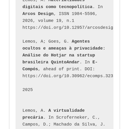
Lemos, A. 
Materialidades 
digitais como tecnopolítica
. In 
Arcos Design
, ISSN 1984-5596, 
2026, volume 19, n.1 
https://doi.org/10.12957/arcosdesign.2026
Lemos, A; Goes, G. 
Agentes 
ocultos e ameaças à privacidade: 
Análise do Hotjar na startup 
brasileira QuintoAndar
. In 
E-
Compós
, ahead of print. DOI: 
https://doi.org/10.30962/ecomps.3231
2025
Lemos, A. 
A virtualidade 
precária
. In Scroferneker, C., 
Campos, D.; Machado da Silva, J.  