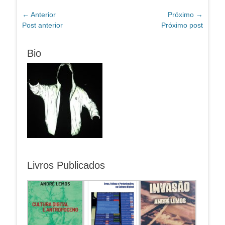
Navegação
← Anterior
Próximo →
Post
Próximo
Post anterior
Próximo post
de
anterior:
post:
Post
Bio
Livros Publicados