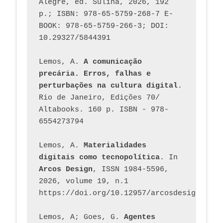
Alegre, ed. Sulina, 2026, 192 
p.; ISBN: 978-65-5759-268-7 E-
BOOK: 978-65-5759-266-3; DOI: 
10.29327/5844391
Lemos, A. 
A comunicação 
precária. Erros, falhas e 
perturbações na cultura digital
. 
Rio de Janeiro, Edições 70/ 
Altabooks. 160 p. ISBN - 978-
6554273794
Lemos, A. 
Materialidades 
digitais como tecnopolítica
. In 
Arcos Design
, ISSN 1984-5596, 
2026, volume 19, n.1 
https://doi.org/10.12957/arcosdesign.2026
Lemos, A; Goes, G. 
Agentes 