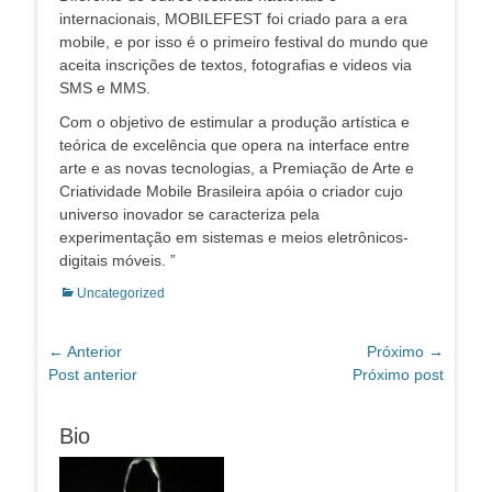
internacionais, MOBILEFEST foi criado para a era
mobile, e por isso é o primeiro festival do mundo que
aceita inscrições de textos, fotografias e videos via
SMS e MMS.
Com o objetivo de estimular a produção artística e
teórica de excelência que opera na interface entre
arte e as novas tecnologias, a Premiação de Arte e
Criatividade Mobile Brasileira apóia o criador cujo
universo inovador se caracteriza pela
experimentação em sistemas e meios eletrônicos-
digitais móveis. ”
Categorias:
Uncategorized
Navegação
← Anterior
Próximo →
Post
Próximo
Post anterior
Próximo post
de
anterior:
post:
Post
Bio