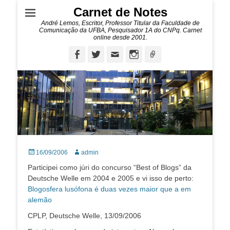
Carnet de Notes
André Lemos, Escritor, Professor Titular da Faculdade de
Comunicação da UFBA, Pesquisador 1A do CNPq. Carnet
online desde 2001.
Facebook
Twitter
Email
Instagram
Ligação
Posted
Autor:
16/09/2006
admin
on
Participei como júri do concurso “Best of Blogs” da
Deutsche Welle em 2004 e 2005 e vi isso de perto:
Blogosfera lusófona é duas vezes maior que a em
alemão
CPLP, Deutsche Welle, 13/09/2006