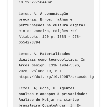
10.29327/5844391
Lemos, A. 
A comunicação 
precária. Erros, falhas e 
perturbações na cultura digital
. 
Rio de Janeiro, Edições 70/ 
Altabooks. 160 p. ISBN - 978-
6554273794
Lemos, A. 
Materialidades 
digitais como tecnopolítica
. In 
Arcos Design
, ISSN 1984-5596, 
2026, volume 19, n.1 
https://doi.org/10.12957/arcosdesign.2026
Lemos, A; Goes, G. 
Agentes 
ocultos e ameaças à privacidade: 
Análise do Hotjar na startup 
brasileira QuintoAndar
. In 
E-