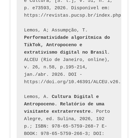
e Cultura, [S. l.], v. 51, n. 1, 
p. e73593, 2026. Disponível em: 
Lemos, A; Assumpção, T. 
Performatividade algorítmica do 
TikTok, Antropoceno e 
extrativismo digital no Brasil
. 
ALCEU (Rio de Janeiro, online), 
v. 26, n.58, p.195-214, 
jan./abr. 2026. DOI - 
https://doi.org/10.46391/ALCEU.v26.ed58.2
Lemos, A. 
Cultura Digital e 
Antropoceno. Relatório de uma 
visitante extraterrestre
. Porto 
Alegre, ed. Sulina, 2026, 192 
p.; ISBN: 978-65-5759-268-7 E-
BOOK: 978-65-5759-266-3; DOI: 