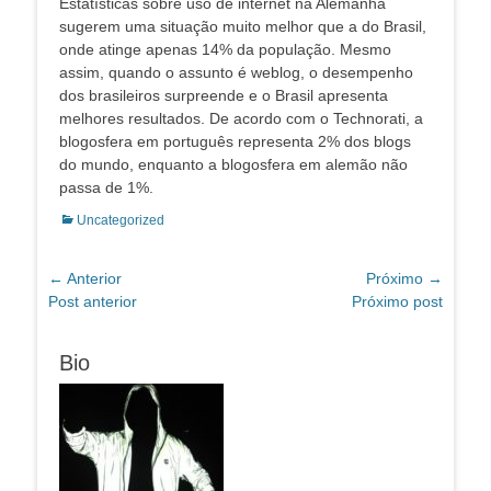
Estatísticas sobre uso de internet na Alemanha
sugerem uma situação muito melhor que a do Brasil,
onde atinge apenas 14% da população. Mesmo
assim, quando o assunto é weblog, o desempenho
dos brasileiros surpreende e o Brasil apresenta
melhores resultados. De acordo com o Technorati, a
blogosfera em português representa 2% dos blogs
do mundo, enquanto a blogosfera em alemão não
passa de 1%.
Categorias:
Uncategorized
Navegação
← Anterior
Próximo →
Post
Próximo
Post anterior
Próximo post
de
anterior:
post:
Post
Bio