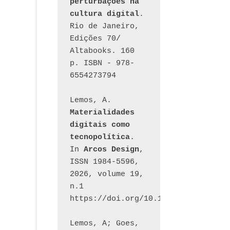
perturbações na 
cultura digital
. 
Rio de Janeiro, 
Edições 70/ 
Altabooks. 160 
p. ISBN - 978-
6554273794
Lemos, A. 
Materialidades 
digitais como 
tecnopolítica
. 
In 
Arcos Design
, 
ISSN 1984-5596, 
2026, volume 19, 
n.1 
https://doi.org/10.12957/arcosdesi
Lemos, A; Goes, 