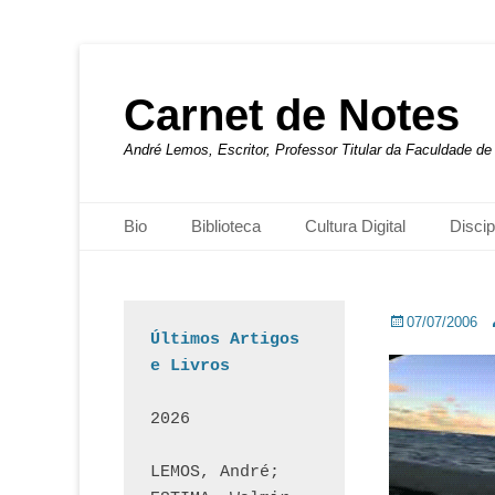
Carnet de Notes
André Lemos, Escritor, Professor Titular da Faculdade 
Menu principal
Pular
Bio
Biblioteca
Cultura Digital
Discip
para
o
conteúdo
Posted
A
07/07/2006
Últimos Artigos 
on
e Livros
2026
LEMOS, André; 