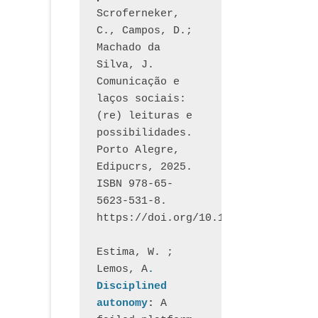
Scroferneker, 
C., Campos, D.; 
Machado da 
Silva, J.  
Comunicação e 
laços sociais: 
(re) leituras e 
possibilidades. 
Porto Alegre, 
Edipucrs, 2025. 
ISBN 978-65-
5623-531-8. 
https://doi.org/10.15448/1877.3
Estima, W. ; 
Lemos, A
. 
Disciplined 
autonomy
: 
A 