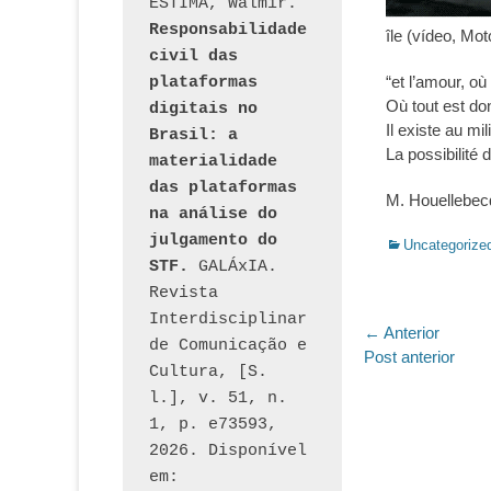
ESTIMA, Walmir. 
Responsabilidade 
île (vídeo, Mo
civil das 
“et l’amour, où 
plataformas 
Où tout est don
digitais no 
Il existe au mi
Brasil: a 
La possibilité d
materialidade 
das plataformas 
M. Houellebec
na análise do 
julgamento do 
Categorias:
Uncategorize
STF.
 GALÁxIA. 
Revista 
Interdisciplinar 
Navegaç
← Anterior
de Comunicação e 
Post
Post anterior
de
Cultura, [S. 
anterior:
l.], v. 51, n. 
Post
1, p. e73593, 
2026. Disponível 
em: 