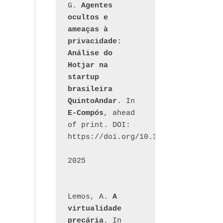
G. 
Agentes 
ocultos e 
ameaças à 
privacidade: 
Análise do 
Hotjar na 
startup 
brasileira 
QuintoAndar
. In 
E-Compós
, ahead 
of print. DOI: 
https://doi.org/10.30962/ecomps.32
2025
Lemos, A. 
A 
virtualidade 
precária
. In 