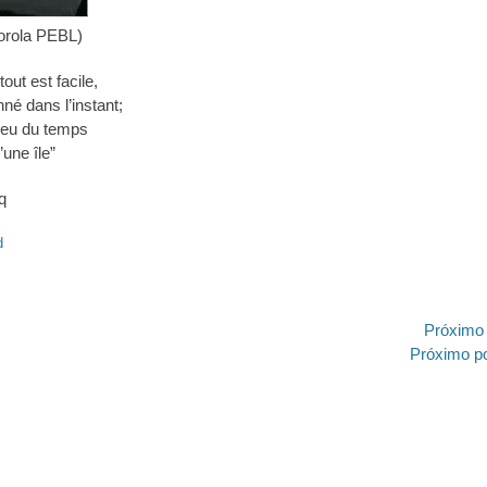
torola PEBL)
tout est facile,
né dans l’instant;
lieu du temps
’une île”
q
d
ão
Próximo
Próximo
Próximo p
post: