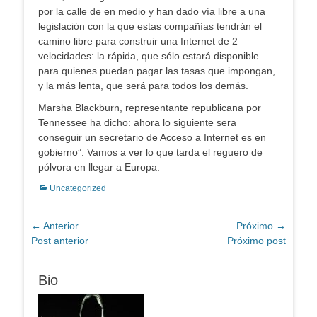
por la calle de en medio y han dado vía libre a una
legislación con la que estas compañías tendrán el
camino libre para construir una Internet de 2
velocidades: la rápida, que sólo estará disponible
para quienes puedan pagar las tasas que impongan,
y la más lenta, que será para todos los demás.
Marsha Blackburn, representante republicana por
Tennessee ha dicho: ahora lo siguiente sera
conseguir un secretario de Acceso a Internet es en
gobierno”. Vamos a ver lo que tarda el reguero de
pólvora en llegar a Europa.
Categorias:
Uncategorized
Navegação
← Anterior
Próximo →
Post
Próximo
Post anterior
Próximo post
de
anterior:
post:
Post
Bio