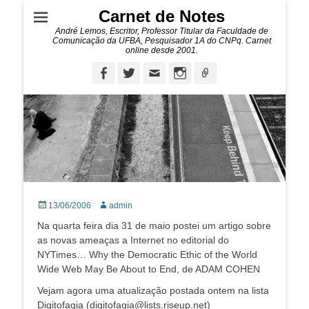
Carnet de Notes
André Lemos, Escritor, Professor Titular da Faculdade de
Comunicação da UFBA, Pesquisador 1A do CNPq. Carnet
online desde 2001.
Facebook
Twitter
Email
Instagram
Ligação
Posted
Autor:
13/06/2006
admin
on
Na quarta feira dia 31 de maio postei um artigo sobre
as novas ameaças a Internet no editorial do
NYTimes… Why the Democratic Ethic of the World
Wide Web May Be About to End, de ADAM COHEN
Vejam agora uma atualização postada ontem na lista
Digitofagia (digitofagia@lists.riseup.net)