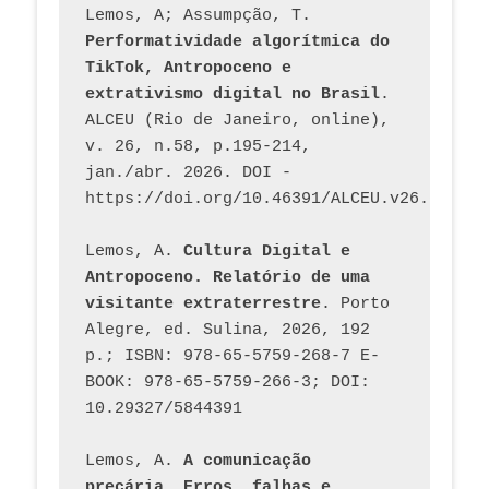
Lemos, A; Assumpção, T. 
Performatividade algorítmica do 
TikTok, Antropoceno e 
extrativismo digital no Brasil
. 
ALCEU (Rio de Janeiro, online), 
v. 26, n.58, p.195-214, 
jan./abr. 2026. DOI - 
https://doi.org/10.46391/ALCEU.v26.ed58.2
Lemos, A. 
Cultura Digital e 
Antropoceno. Relatório de uma 
visitante extraterrestre
. Porto 
Alegre, ed. Sulina, 2026, 192 
p.; ISBN: 978-65-5759-268-7 E-
BOOK: 978-65-5759-266-3; DOI: 
10.29327/5844391
Lemos, A. 
A comunicação 
precária. Erros, falhas e 