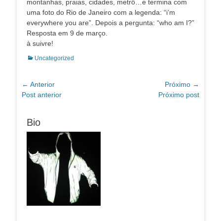
montanhas, praias, cidades, metrô…e termina com
uma foto do Rio de Janeiro com a legenda: “i’m
everywhere you are”. Depois a pergunta: “who am I?”
Resposta em 9 de março.
à suivre!
Categorias:
Uncategorized
Navegação
← Anterior
Próximo →
Post
Próximo
Post anterior
Próximo post
de
anterior:
post:
Post
Bio