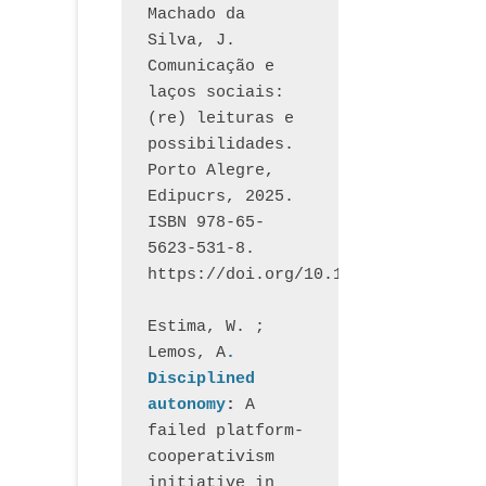
Machado da 
Silva, J.  
Comunicação e 
laços sociais: 
(re) leituras e 
possibilidades. 
Porto Alegre, 
Edipucrs, 2025. 
ISBN 978-65-
5623-531-8. 
https://doi.org/10.15448/1877.3
Estima, W. ; 
Lemos, A
. 
Disciplined 
autonomy
: 
A 
failed platform-
cooperativism 
initiative in 