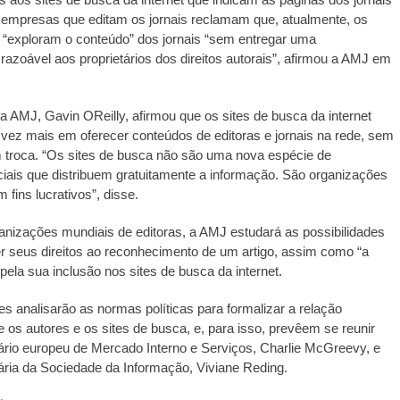
s empresas que editam os jornais reclamam que, atualmente, os
 “exploram o conteúdo” dos jornais “sem entregar uma
zoável aos proprietários dos direitos autorais”, afirmou a AMJ em
a AMJ, Gavin OReilly, afirmou que os sites de busca da internet
vez mais em oferecer conteúdos de editoras e jornais na rede, sem
 troca. “Os sites de busca não são uma nova espécie de
ciais que distribuem gratuitamente a informação. São organizações
 fins lucrativos”, disse.
nizações mundiais de editoras, a AMJ estudará as possibilidades
er seus direitos ao reconhecimento de um artigo, assim como “a
ela sua inclusão nos sites de busca da internet.
s analisarão as normas políticas para formalizar a relação
e os autores e os sites de busca, e, para isso, prevêem se reunir
rio europeu de Mercado Interno e Serviços, Charlie McGreevy, e
https://revistas.pucsp.br/index.php/galaxia/article/view/73593. 
ria da Sociedade da Informação, Viviane Reding.