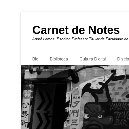
Carnet de Notes
André Lemos, Escritor, Professor Titular da Faculdade 
Menu principal
Pular
Bio
Biblioteca
Cultura Digital
Discip
para
o
conteúdo