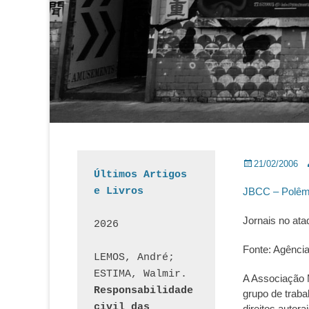
Posted
A
21/02/2006
Últimos Artigos 
on
e Livros
JBCC – Polêm
Jornais no ata
2026
Fonte: Agênci
LEMOS, André; 
ESTIMA, Walmir. 
A Associação 
Responsabilidade 
grupo de traba
civil das 
direitos autor