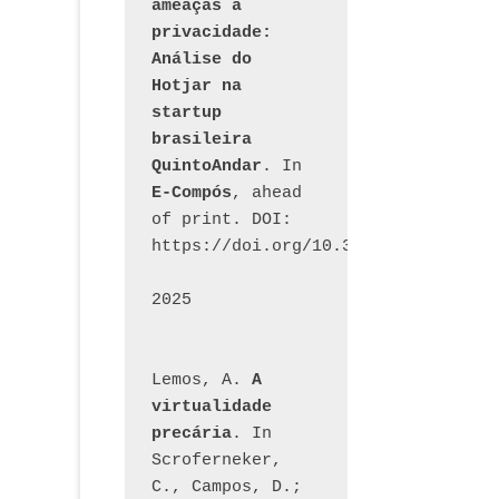
ameaças à 
privacidade: 
Análise do 
Hotjar na 
startup 
brasileira 
QuintoAndar
. In 
E-Compós
, ahead 
of print. DOI: 
https://doi.org/10.30962/ecomps.32
2025
Lemos, A. 
A 
virtualidade 
precária
. In 
Scroferneker, 
C., Campos, D.; 