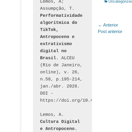
Categorias:
Lemos, A; 
Uncategorize
Assumpção, T. 
Performatividade 
algorítmica do 
Navegaç
← Anterior
TikTok, 
Post
Post anterior
de
Antropoceno e 
anterior:
Post
extrativismo 
digital no 
Brasil
. ALCEU 
(Rio de Janeiro, 
online), v. 26, 
n.58, p.195-214, 
jan./abr. 2026. 
DOI - 
https://doi.org/10.46391/ALCEU.v26
Lemos, A. 
Cultura Digital 
e Antropoceno. 