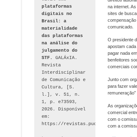
plataformas 
na internet. A
sites de busca
digitais no 
compensação ra
Brasil: a 
comunicado.
materialidade 
das plataformas 
O presidente d
na análise do 
apostam cada 
julgamento do 
pagar nada em
STF.
 GALÁxIA. 
benfeitores so
Revista 
comerciais com
Interdisciplinar 
Junto com orga
de Comunicação e 
para fazer val
Cultura, [S. 
remuneração” p
l.], v. 51, n. 
1, p. e73593, 
As organizaçõe
2026. Disponível 
comercial entr
em: 
com o comissá
com a comissá