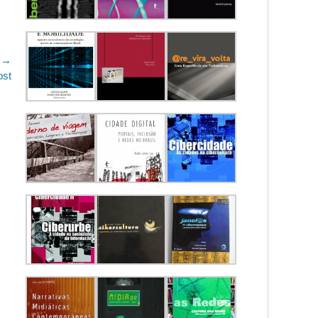
 →
ost