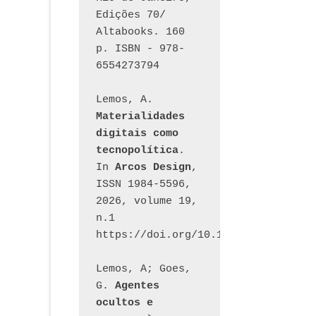
Edições 70/ 
Altabooks. 160 
p. ISBN - 978-
6554273794
Lemos, A. 
Materialidades 
digitais como 
tecnopolítica
. 
In 
Arcos Design
, 
ISSN 1984-5596, 
2026, volume 19, 
n.1 
https://doi.org/10.12957/arcosdesi
Lemos, A; Goes, 
G. 
Agentes 
ocultos e 