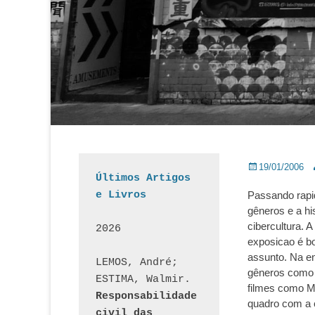
Posted
A
19/01/2006
Últimos Artigos 
on
e Livros
Passando rapi
gêneros e a hi
cibercultura. 
2026
exposicao é b
assunto. Na e
LEMOS, André; 
gêneros como 
ESTIMA, Walmir. 
filmes como M
Responsabilidade 
quadro com a c
civil das 