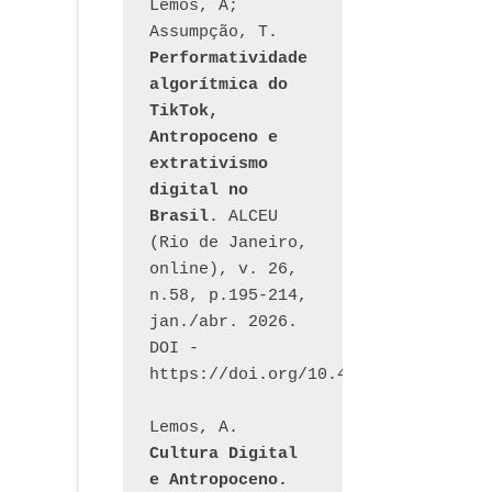
Lemos, A; 
Assumpção, T. 
Performatividade 
algorítmica do 
TikTok, 
Antropoceno e 
extrativismo 
digital no 
Brasil
. ALCEU 
(Rio de Janeiro, 
online), v. 26, 
n.58, p.195-214, 
jan./abr. 2026. 
DOI - 
https://doi.org/10.46391/ALCEU.v26
Lemos, A. 
Cultura Digital 
e Antropoceno. 