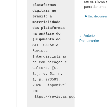
ser os shows e
plataformas 
pena dar uma 
digitais no 
Categorias:
Brasil: a 
Uncategorize
materialidade 
das plataformas 
na análise do 
Navegaç
← Anterior
julgamento do 
Post
Post anterior
de
STF.
 GALÁxIA. 
anterior:
Post
Revista 
Interdisciplinar 
de Comunicação e 
Cultura, [S. 
l.], v. 51, n. 
1, p. e73593, 
2026. Disponível 
em: 