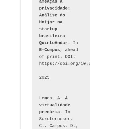
ameaças à 
privacidade: 
Análise do 
Hotjar na 
startup 
brasileira 
QuintoAndar
. In 
E-Compós
, ahead 
of print. DOI: 
https://doi.org/10.30962/ecomps.32
2025
Lemos, A. 
A 
virtualidade 
precária
. In 
Scroferneker, 
C., Campos, D.; 