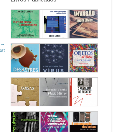
 →
ost