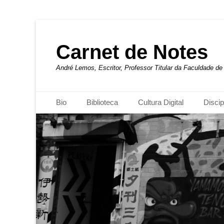
Carnet de Notes
André Lemos, Escritor, Professor Titular da Faculdade 
Menu principal
Pular
Bio
Biblioteca
Cultura Digital
Discip
para
o
conteúdo