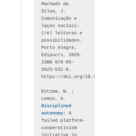
Machado da 
Silva, J.  
Comunicação e 
laços sociais: 
(re) leituras e 
possibilidades. 
Porto Alegre, 
Edipucrs, 2025. 
ISBN 978-65-
5623-531-8. 
https://doi.org/10.15448/1877.3
Estima, W. ; 
Lemos, A
. 
Disciplined 
autonomy
: 
A 
failed platform-
cooperativism 
initiative in 