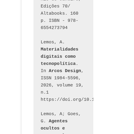
Edições 70/ 
Altabooks. 160 
p. ISBN - 978-
6554273794
Lemos, A. 
Materialidades 
digitais como 
tecnopolítica
. 
In 
Arcos Design
, 
ISSN 1984-5596, 
2026, volume 19, 
n.1 
https://doi.org/10.12957/arcosdesi
Lemos, A; Goes, 
G. 
Agentes 
ocultos e 