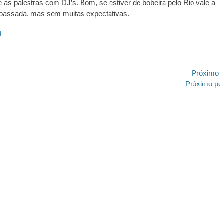
 as palestras com DJ’s. Bom, se estiver de bobeira pelo Rio vale a
passada, mas sem muitas expectativas.
d
ão
Próximo
Próximo
Próximo p
post:
https://revistas.pucsp.br/index.php/galaxia/article/view/73593. 