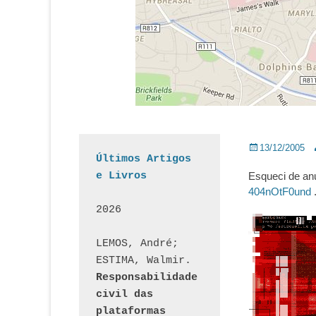
Posted
A
13/12/2005
Últimos Artigos 
on
e Livros
Esqueci de anu
404nOtF0und
2026
LEMOS, André; 
ESTIMA, Walmir. 
Responsabilidade 
civil das 
plataformas 