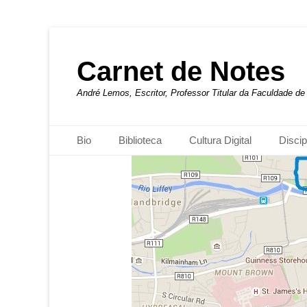
Carnet de Notes
André Lemos, Escritor, Professor Titular da Faculdade 
Menu principal
Pular
Bio
Biblioteca
Cultura Digital
Discip
para
o
conteúdo