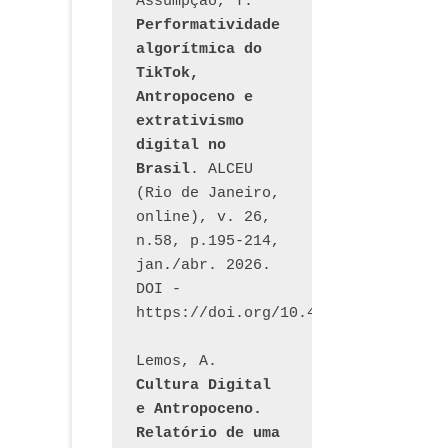
Assumpção, T. 
Performatividade 
algorítmica do 
TikTok, 
Antropoceno e 
extrativismo 
digital no 
Brasil
. ALCEU 
(Rio de Janeiro, 
online), v. 26, 
n.58, p.195-214, 
jan./abr. 2026. 
DOI - 
https://doi.org/10.46391/ALCEU.v26
Lemos, A. 
Cultura Digital 
e Antropoceno. 
Relatório de uma 