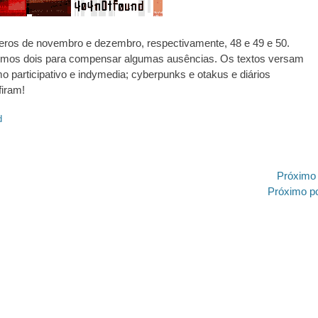
ros de novembro e dezembro, respectivamente, 48 e 49 e 50.
mos dois para compensar algumas ausências. Os textos versam
mo participativo e indymedia; cyberpunks e otakus e diários
firam!
d
ão
Próximo
Próximo
Próximo p
post:
https://revistas.pucsp.br/index.php/galaxia/article/view/73593. 