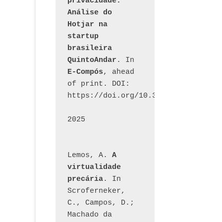
privacidade: 
Análise do 
Hotjar na 
startup 
brasileira 
QuintoAndar
. In 
E-Compós
, ahead 
of print. DOI: 
https://doi.org/10.30962/ecomps.32
2025
Lemos, A. 
A 
virtualidade 
precária
. In 
Scroferneker, 
C., Campos, D.; 
Machado da 