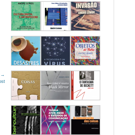
 →
ost