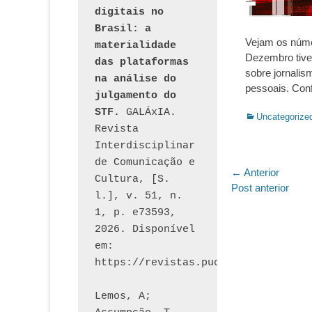
digitais no 
Brasil: a 
Vejam os núme
materialidade 
Dezembro tive
das plataformas 
sobre jornalis
na análise do 
pessoais. Con
julgamento do 
STF.
 GALÁxIA. 
Categorias:
Uncategorize
Revista 
Interdisciplinar 
de Comunicação e 
Navegaç
← Anterior
Cultura, [S. 
Post
Post anterior
de
l.], v. 51, n. 
anterior:
1, p. e73593, 
Post
2026. Disponível 
em: 
Lemos, A; 