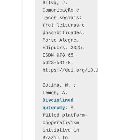
Silva, J.  
Comunicação e 
laços sociais: 
(re) leituras e 
possibilidades. 
Porto Alegre, 
Edipucrs, 2025. 
ISBN 978-65-
5623-531-8. 
https://doi.org/10.15448/1877.3
Estima, W. ; 
Lemos, A
. 
Disciplined 
autonomy
: 
A 
failed platform-
cooperativism 
initiative in 
Brazil In