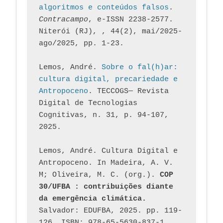
algoritmos e conteúdos falsos
. 
Contracampo
, e-ISSN 2238-2577. 
Niterói (RJ), , 44(2), mai/2025-
ago/2025, pp. 1-23.
Lemos, André. 
Sobre o fal(h)ar: 
cultura digital, precariedade e 
Antropoceno
. TECCOGS— Revista 
Digital de Tecnologias 
Cognitivas, n. 31, p. 94-107, 
2025.
Lemos, André. Cultura Digital e 
Antropoceno. In Madeira, A. V. 
M; Oliveira, M. C. (org.). 
COP 
30/UFBA : contribuições diante 
da emergência climática.
Salvador: EDUFBA, 2025. pp. 119-
126. ISBN: 978-65-5630-837-1