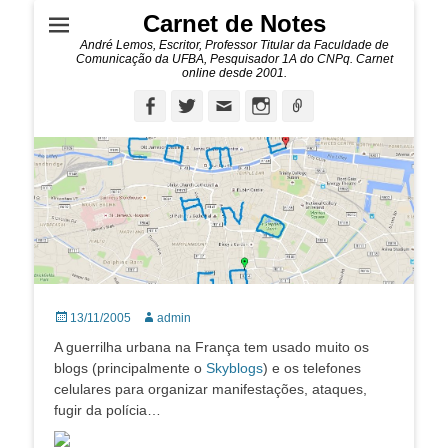
Carnet de Notes
André Lemos, Escritor, Professor Titular da Faculdade de
Comunicação da UFBA, Pesquisador 1A do CNPq. Carnet
online desde 2001.
Facebook
Twitter
Email
Instagram
Ligação
Posted
Autor:
13/11/2005
admin
on
A guerrilha urbana na França tem usado muito os
blogs (principalmente o
Skyblogs
) e os telefones
celulares para organizar manifestações, ataques,
fugir da polícia…