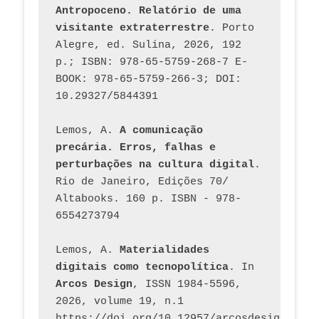
Antropoceno. Relatório de uma 
visitante extraterrestre
. Porto 
Alegre, ed. Sulina, 2026, 192 
p.; ISBN: 978-65-5759-268-7 E-
BOOK: 978-65-5759-266-3; DOI: 
10.29327/5844391
Lemos, A. 
A comunicação 
precária. Erros, falhas e 
perturbações na cultura digital
. 
Rio de Janeiro, Edições 70/ 
Altabooks. 160 p. ISBN - 978-
6554273794
Lemos, A. 
Materialidades 
digitais como tecnopolítica
. In 
Arcos Design
, ISSN 1984-5596, 
2026, volume 19, n.1 
https://doi.org/10.12957/arcosdesign.2026