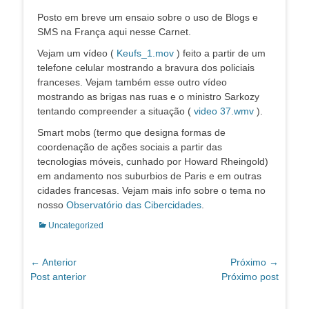
Posto em breve um ensaio sobre o uso de Blogs e
SMS na França aqui nesse Carnet.
Vejam um vídeo (
Keufs_1.mov
) feito a partir de um
telefone celular mostrando a bravura dos policiais
franceses. Vejam também esse outro vídeo
mostrando as brigas nas ruas e o ministro Sarkozy
tentando compreender a situação (
video 37.wmv
).
Smart mobs (termo que designa formas de
coordenação de ações sociais a partir das
tecnologias móveis, cunhado por Howard Rheingold)
em andamento nos suburbios de Paris e em outras
cidades francesas. Vejam mais info sobre o tema no
nosso
Observatório das Cibercidades
.
Categorias:
Uncategorized
Navegação
← Anterior
Próximo →
Post
Próximo
Post anterior
Próximo post
de
anterior:
post:
Post