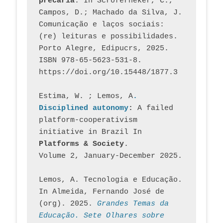
precária
. In Scroferneker, C., 
Campos, D.; Machado da Silva, J.  
Comunicação e laços sociais: 
(re) leituras e possibilidades. 
Porto Alegre, Edipucrs, 2025. 
ISBN 978-65-5623-531-8. 
https://doi.org/10.15448/1877.3
Estima, W. ; Lemos, A
. 
Disciplined autonomy
: 
A failed 
platform-cooperativism 
initiative in Brazil In
Platforms & Society
. 
Volume 2, January-December 2025.
Lemos, A. Tecnologia e Educação. 
In Almeida, Fernando José de 
(org). 2025. 
Grandes Temas da 
Educação. Sete Olhares sobre 