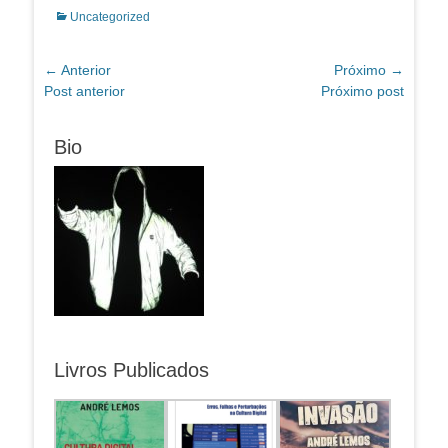
Categorias:
Uncategorized
Navegação
← Anterior
Próximo →
Post
Próximo
Post anterior
Próximo post
de
anterior:
post:
Post
Bio
Livros Publicados