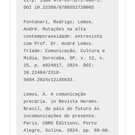
227p. ISBN 978-65-5272-008-5. 
DOI 10.22350/9786552720085
Fontanari, Rodrigo; Lemos, 
André. Mutações na alta 
contemporaneidade: entrevista 
com Prof. Dr. André Lemos. 
Tríade: Comunicação, Cultura e 
Mídia, Sorocaba, SP, v. 12, n. 
25, p. e024017, 2024. DOI: 
10.22484/2318-
5694.2024v12id5633.
Lemos, A. A comunicação 
precária. in Revista Hermès. 
Brasil, do páis do futuro às 
incomunicações do presente. 
Paris, CNRS Éditions, Porto 
Alegre, Sulina. 2024. pp. 69-80.  