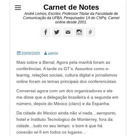
Carnet de Notes
André Lemos, Escritor, Professor Titular da Faculdade de
Comunicação da UFBA, Pesquisador 1A do CNPq. Carnet
online desde 2001.
Facebook
Twitter
Email
Instagram
Ligação
Posted
Autor:
20/09/2005
admin
on
Mais sobre a Bienal. Agora pela manhã foram as
conferências. A tarde os GT’s. Assuntos como e-
learnig, relações sociais, cultura digital e jornalismos
online foram os temas principais dos conferencistas.
Conversei agora com um dos organizadores e ele
me disse que a delegação brasileira é a segunda em
número, depois do México (claro) e da Espanha.
Da cidade do Mexico ainda não vi nada…aeroporto,
hotel e Instituto Tecnologico de Monterrey, fora da
cidade…tudo no seu tempo. o bom é que há
conexão wi-fi em todos os lugares…