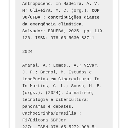
Antropoceno. In Madeira, A. V. 
M; Oliveira, M. C. (org.). 
COP 
30/UFBA : contribuições diante 
da emergência climática.
Salvador: EDUFBA, 2025. pp. 119-
126. ISBN: 978-65-5630-837-1
2024
Amaral, A.; Lemos., A.; Vivar, 
J. F.; Brenol, M. Estudos e 
tendências em Cibercultura. In 
In Martins, G. L.; Sousa, M. E. 
(orgs.). (2024). Jornalismo, 
tecnologia e cibercultura: 
panoramas e debates. 
Cachoeirinha/Brasília : 
Fi/Editora SBPJor 
227p. ISBN 978-65-5272-008-5. 