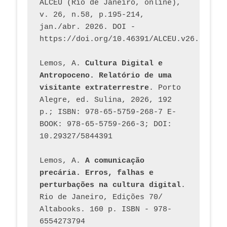
ALCEU (Rio de Janeiro, online), 
v. 26, n.58, p.195-214, 
jan./abr. 2026. DOI - 
https://doi.org/10.46391/ALCEU.v26.ed58.2
Lemos, A. 
Cultura Digital e 
Antropoceno. Relatório de uma 
visitante extraterrestre
. Porto 
Alegre, ed. Sulina, 2026, 192 
p.; ISBN: 978-65-5759-268-7 E-
BOOK: 978-65-5759-266-3; DOI: 
10.29327/5844391
Lemos, A. 
A comunicação 
precária. Erros, falhas e 
perturbações na cultura digital
. 
Rio de Janeiro, Edições 70/ 
Altabooks. 160 p. ISBN - 978-
6554273794