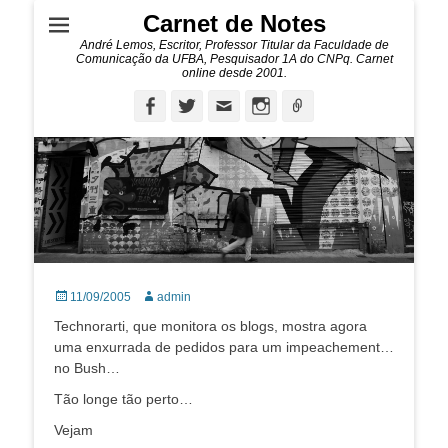
Carnet de Notes
André Lemos, Escritor, Professor Titular da Faculdade de
Comunicação da UFBA, Pesquisador 1A do CNPq. Carnet
online desde 2001.
Facebook
Twitter
Email
Instagram
Ligação
Posted
Autor:
11/09/2005
admin
on
Technorarti, que monitora os blogs, mostra agora
uma enxurrada de pedidos para um impeachement…
no Bush…
Tão longe tão perto…
Vejam