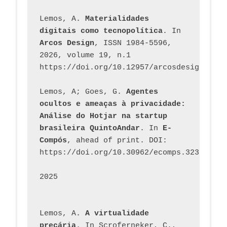
Lemos, A. 
Materialidades 
digitais como tecnopolítica
. In 
Arcos Design
, ISSN 1984-5596, 
2026, volume 19, n.1 
https://doi.org/10.12957/arcosdesign.2026
Lemos, A; Goes, G. 
Agentes 
ocultos e ameaças à privacidade: 
Análise do Hotjar na startup 
brasileira QuintoAndar
. In 
E-
Compós
, ahead of print. DOI: 
https://doi.org/10.30962/ecomps.3231
2025
Lemos, A. 
A virtualidade 
precária
. In Scroferneker, C., 