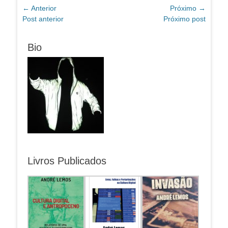
Navegação
← Anterior
Próximo →
Post
Próximo
Post anterior
Próximo post
de
anterior:
post:
Post
Bio
Livros Publicados