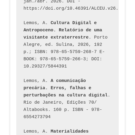
jan./abr. 2026. DOI - 
https://doi.org/10.46391/ALCEU.v26.ed58.2
Lemos, A. 
Cultura Digital e 
Antropoceno. Relatório de uma 
visitante extraterrestre
. Porto 
Alegre, ed. Sulina, 2026, 192 
p.; ISBN: 978-65-5759-268-7 E-
BOOK: 978-65-5759-266-3; DOI: 
10.29327/5844391
Lemos, A. 
A comunicação 
precária. Erros, falhas e 
perturbações na cultura digital
. 
Rio de Janeiro, Edições 70/ 
Altabooks. 160 p. ISBN - 978-
6554273794
Lemos, A. 
Materialidades 