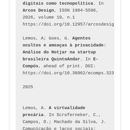
digitais como tecnopolítica
. In 
Arcos Design
, ISSN 1984-5596, 
2026, volume 19, n.1 
https://doi.org/10.12957/arcosdesign.2026
Lemos, A; Goes, G. 
Agentes 
ocultos e ameaças à privacidade: 
Análise do Hotjar na startup 
brasileira QuintoAndar
. In 
E-
Compós
, ahead of print. DOI: 
https://doi.org/10.30962/ecomps.3231
2025
Lemos, A. 
A virtualidade 
precária
. In Scroferneker, C., 
Campos, D.; Machado da Silva, J.  
Comunicação e laços sociais: 