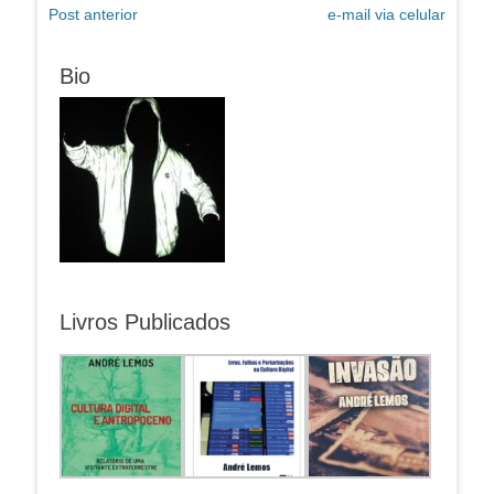
Post
Próximo
Post anterior
e-mail via celular
de
anterior:
post:
Post
Bio
Livros Publicados