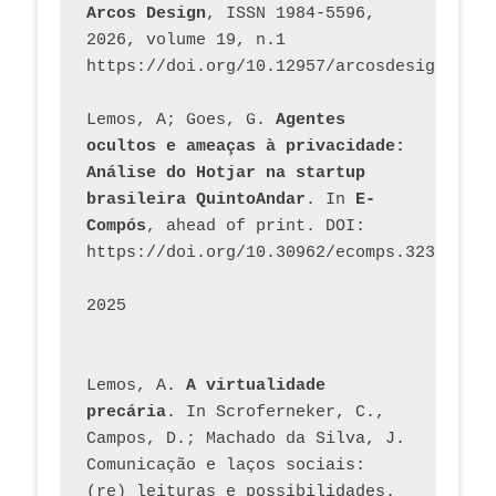
Arcos Design
, ISSN 1984-5596, 
2026, volume 19, n.1 
https://doi.org/10.12957/arcosdesign.2026
Lemos, A; Goes, G. 
Agentes 
ocultos e ameaças à privacidade: 
Análise do Hotjar na startup 
brasileira QuintoAndar
. In 
E-
Compós
, ahead of print. DOI: 
https://doi.org/10.30962/ecomps.3231
2025
Lemos, A. 
A virtualidade 
precária
. In Scroferneker, C., 
Campos, D.; Machado da Silva, J.  
Comunicação e laços sociais: 
(re) leituras e possibilidades. 