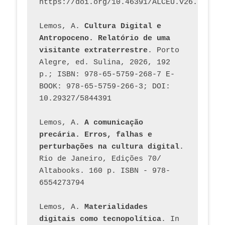
https://doi.org/10.46391/ALCEU.v26.ed58.2
Lemos, A. 
Cultura Digital e 
Antropoceno. Relatório de uma 
visitante extraterrestre
. Porto 
Alegre, ed. Sulina, 2026, 192 
p.; ISBN: 978-65-5759-268-7 E-
BOOK: 978-65-5759-266-3; DOI: 
10.29327/5844391
Lemos, A. 
A comunicação 
precária. Erros, falhas e 
perturbações na cultura digital
. 
Rio de Janeiro, Edições 70/ 
Altabooks. 160 p. ISBN - 978-
6554273794
Lemos, A. 
Materialidades 
digitais como tecnopolítica
. In 