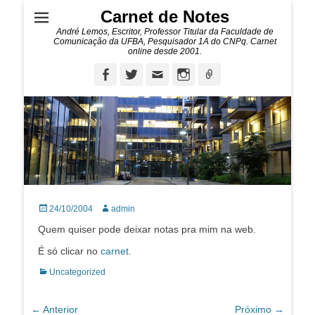
Carnet de Notes
André Lemos, Escritor, Professor Titular da Faculdade de
Comunicação da UFBA, Pesquisador 1A do CNPq. Carnet
online desde 2001.
Facebook
Twitter
Email
Instagram
Ligação
Posted
Autor:
24/10/2004
admin
on
Quem quiser pode deixar notas pra mim na web.
É só clicar no
carnet
.
Categorias:
Uncategorized
Navegação
← Anterior
Próximo →