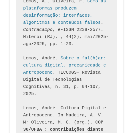
Lemos, A., Oliveira, F. 
Como as 
plataformas produzem 
desinformação: interfaces, 
algoritmos e conteúdos falsos
. 
Contracampo
, e-ISSN 2238-2577. 
Niterói (RJ), , 44(2), mai/2025-
ago/2025, pp. 1-23.
Lemos, André. 
Sobre o fal(h)ar: 
cultura digital, precariedade e 
Antropoceno
. TECCOGS— Revista 
Digital de Tecnologias 
Cognitivas, n. 31, p. 94-107, 
2025.
Lemos, André. Cultura Digital e 
Antropoceno. In Madeira, A. V. 
M; Oliveira, M. C. (org.). 
COP 
30/UFBA : contribuições diante 