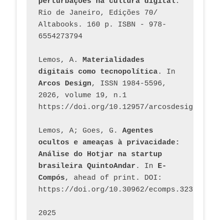
perturbações na cultura digital
. 
Rio de Janeiro, Edições 70/ 
Altabooks. 160 p. ISBN - 978-
6554273794
Lemos, A. 
Materialidades 
digitais como tecnopolítica
. In 
Arcos Design
, ISSN 1984-5596, 
2026, volume 19, n.1 
https://doi.org/10.12957/arcosdesign.2026
Lemos, A; Goes, G. 
Agentes 
ocultos e ameaças à privacidade: 
Análise do Hotjar na startup 
brasileira QuintoAndar
. In 
E-
Compós
, ahead of print. DOI: 
https://doi.org/10.30962/ecomps.3231
2025