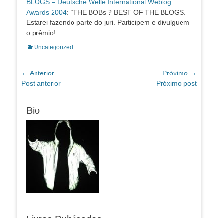
BLOGS – Deutsche Welle International Weblog
Awards 2004
: “THE BOBs ? BEST OF THE BLOGS.
Estarei fazendo parte do juri. Participem e divulguem
o prêmio!
Categorias:
Uncategorized
Navegação
← Anterior
Próximo →
Post
Próximo
Post anterior
Próximo post
de
anterior:
post:
Post
Bio