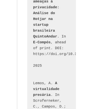
ameaças à 
privacidade: 
Análise do 
Hotjar na 
startup 
brasileira 
QuintoAndar
. In 
E-Compós
, ahead 
of print. DOI: 
https://doi.org/10.30962/ecomps.32
2025
Lemos, A. 
A 
virtualidade 
precária
. In 
Scroferneker, 
C., Campos, D.; 