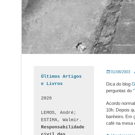
Posted
A
01/08/2003
Últimos Artigos 
on
e Livros
Dica do blog
G
perguntas do
“
2026
Acordo normal
10h. Depois qu
LEMOS, André; 
banheiro. Em g
ESTIMA, Walmir. 
café na mesa 
Responsabilidade 
civil das 