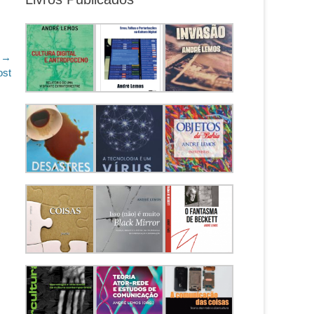
 →
ost