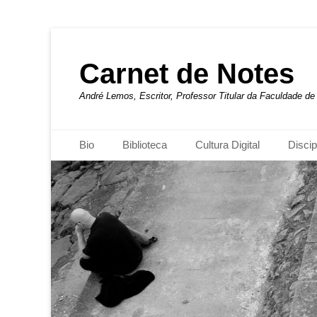
Carnet de Notes
André Lemos, Escritor, Professor Titular da Faculdade 
Menu principal
Pular
Bio
Biblioteca
Cultura Digital
Discip
para
o
conteúdo