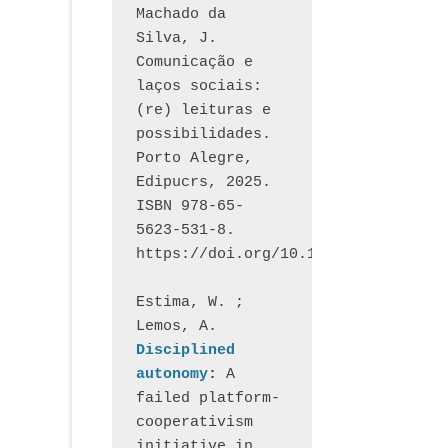
Machado da 
Silva, J.  
Comunicação e 
laços sociais: 
(re) leituras e 
possibilidades. 
Porto Alegre, 
Edipucrs, 2025. 
ISBN 978-65-
5623-531-8. 
https://doi.org/10.15448/1877.3
Estima, W. ; 
Lemos, A
. 
Disciplined 
autonomy
: 
A 
failed platform-
cooperativism 
initiative in 