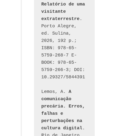
Relatório de uma 
visitante 
extraterrestre
. 
Porto Alegre, 
ed. Sulina, 
2026, 192 p.; 
ISBN: 978-65-
5759-268-7 E-
BOOK: 978-65-
5759-266-3; DOI: 
10.29327/5844391
Lemos, A. 
A 
comunicação 
precária. Erros, 
falhas e 
perturbações na 
cultura digital
. 
Rio de Janeiro, 