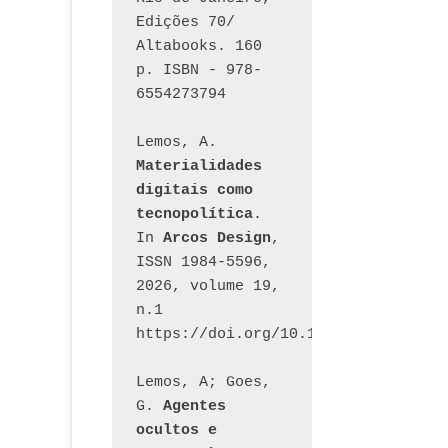
Edições 70/ 
Altabooks. 160 
p. ISBN - 978-
6554273794
Lemos, A. 
Materialidades 
digitais como 
tecnopolítica
. 
In 
Arcos Design
, 
ISSN 1984-5596, 
2026, volume 19, 
n.1 
https://doi.org/10.12957/arcosdesi
Lemos, A; Goes, 
G. 
Agentes 
ocultos e 