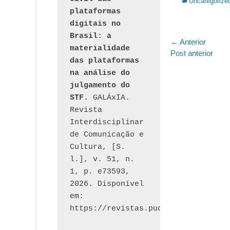
Categorias:
Uncategorize
plataformas 
digitais no 
Brasil: a 
Navegaç
← Anterior
materialidade 
Post
Post anterior
de
das plataformas 
anterior:
na análise do 
Post
julgamento do 
STF.
 GALÁxIA. 
Revista 
Interdisciplinar 
de Comunicação e 
Cultura, [S. 
l.], v. 51, n. 
1, p. e73593, 
2026. Disponível 
em: 