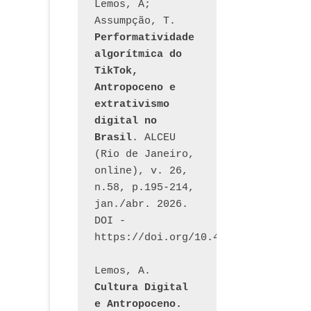
Lemos, A; 
Assumpção, T. 
Performatividade 
algorítmica do 
TikTok, 
Antropoceno e 
extrativismo 
digital no 
Brasil
. ALCEU 
(Rio de Janeiro, 
online), v. 26, 
n.58, p.195-214, 
jan./abr. 2026. 
DOI - 
https://doi.org/10.46391/ALCEU.v26
Lemos, A. 
Cultura Digital 
e Antropoceno. 