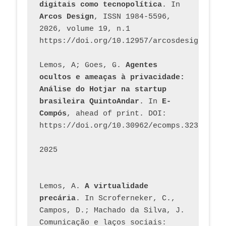
digitais como tecnopolítica
. In 
Arcos Design
, ISSN 1984-5596, 
2026, volume 19, n.1 
https://doi.org/10.12957/arcosdesign.2026
Lemos, A; Goes, G. 
Agentes 
ocultos e ameaças à privacidade: 
Análise do Hotjar na startup 
brasileira QuintoAndar
. In 
E-
Compós
, ahead of print. DOI: 
https://doi.org/10.30962/ecomps.3231
2025
Lemos, A. 
A virtualidade 
precária
. In Scroferneker, C., 
Campos, D.; Machado da Silva, J.  
Comunicação e laços sociais: 