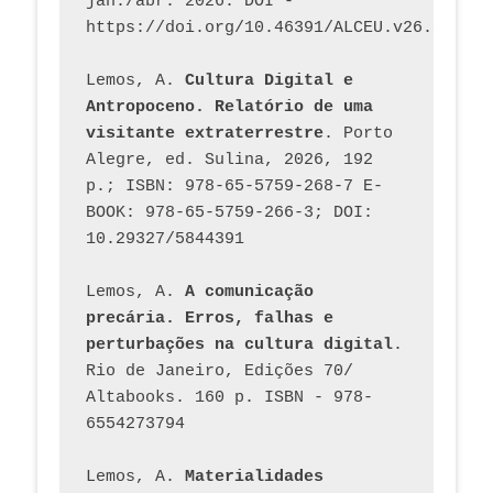
jan./abr. 2026. DOI - 
https://doi.org/10.46391/ALCEU.v26.ed58.2
Lemos, A. 
Cultura Digital e 
Antropoceno. Relatório de uma 
visitante extraterrestre
. Porto 
Alegre, ed. Sulina, 2026, 192 
p.; ISBN: 978-65-5759-268-7 E-
BOOK: 978-65-5759-266-3; DOI: 
10.29327/5844391
Lemos, A. 
A comunicação 
precária. Erros, falhas e 
perturbações na cultura digital
. 
Rio de Janeiro, Edições 70/ 
Altabooks. 160 p. ISBN - 978-
6554273794
Lemos, A. 
Materialidades 