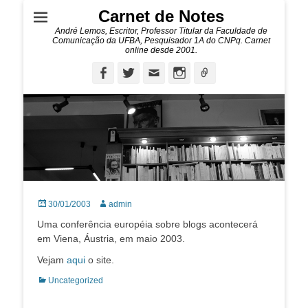
Carnet de Notes
André Lemos, Escritor, Professor Titular da Faculdade de
Comunicação da UFBA, Pesquisador 1A do CNPq. Carnet
online desde 2001.
Facebook
Twitter
Email
Instagram
Ligação
Posted
Autor:
30/01/2003
admin
on
Uma conferência européia sobre blogs acontecerá
em Viena, Áustria, em maio 2003.
Vejam
aqui
o site.
Categorias:
Uncategorized