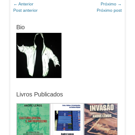
Navegação
← Anterior
Próximo →
Post
Próximo
Post anterior
Próximo post
de
anterior:
post:
Post
Bio
Livros Publicados