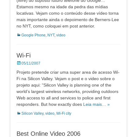
(livre) do suposto futuro telefone do Google…
Estamos mesmo na idade da pedra das mídias
locativas. Vejam como o conteúdo desse vídeo torna
mais importante ainda o depoimento de Berners-Lee
no NYT, como coloquei em post anterior.
Categorias:
Google Phone
,
NYT
,
video
Wi-Fi
Posted
05/11/2007
on
Projeto pretende criar uma super area de acesso Wi-
Fi na Silicon Valley. Vejam o post e o video sobre o
projeto aqui: “Silicon Valley is planning one of the
world’s largest wireless networks, providing outdoors
Web access to all and services to police and first
responders. But how exactly does
Leia mais… »
Categorias:
Silicon Valley
,
video
,
Wi-Fi city
Best Online Video 2006