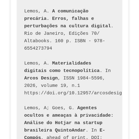
Lemos, A. 
A comunicação 
precária. Erros, falhas e 
perturbações na cultura digital
. 
Rio de Janeiro, Edições 70/ 
Altabooks. 160 p. ISBN - 978-
6554273794
Lemos, A. 
Materialidades 
digitais como tecnopolítica
. In 
Arcos Design
, ISSN 1984-5596, 
2026, volume 19, n.1 
https://doi.org/10.12957/arcosdesign.2026
Lemos, A; Goes, G. 
Agentes 
ocultos e ameaças à privacidade: 
Análise do Hotjar na startup 
brasileira QuintoAndar
. In 
E-
Compós
, ahead of print. DOI: 