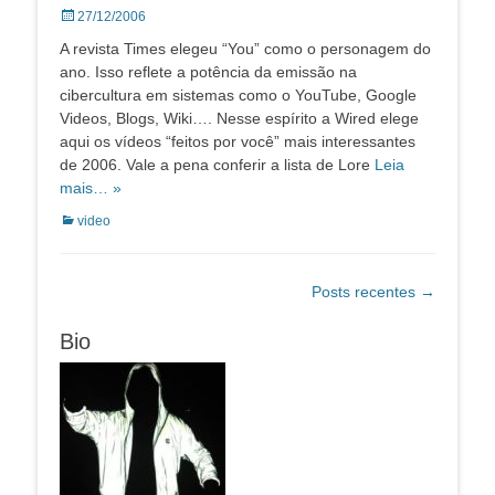
Posted
27/12/2006
on
A revista Times elegeu “You” como o personagem do
ano. Isso reflete a potência da emissão na
cibercultura em sistemas como o YouTube, Google
Videos, Blogs, Wiki…. Nesse espírito a Wired elege
aqui os vídeos “feitos por você” mais interessantes
de 2006. Vale a pena conferir a lista de Lore
Leia
mais… »
Categorias:
video
Navegação
Posts recentes
→
de
posts
Bio