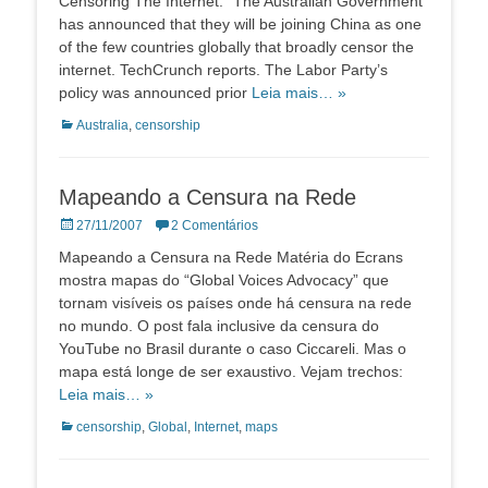
Censoring The Internet: “The Australian Government
has announced that they will be joining China as one
of the few countries globally that broadly censor the
internet. TechCrunch reports. The Labor Party’s
policy was announced prior
Leia mais… »
Categorias:
Australia
,
censorship
Mapeando a Censura na Rede
Posted
27/11/2007
2 Comentários
on
Mapeando a Censura na Rede Matéria do Ecrans
mostra mapas do “Global Voices Advocacy” que
tornam visíveis os países onde há censura na rede
no mundo. O post fala inclusive da censura do
YouTube no Brasil durante o caso Ciccareli. Mas o
mapa está longe de ser exaustivo. Vejam trechos:
Leia mais… »
Categorias:
censorship
,
Global
,
Internet
,
maps