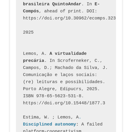
brasileira QuintoAndar
. In 
E-
Compós
, ahead of print. DOI: 
https://doi.org/10.30962/ecomps.3231
2025
Lemos, A. 
A virtualidade 
precária
. In Scroferneker, C., 
Campos, D.; Machado da Silva, J.  
Comunicação e laços sociais: 
(re) leituras e possibilidades. 
Porto Alegre, Edipucrs, 2025. 
ISBN 978-65-5623-531-8. 
https://doi.org/10.15448/1877.3
Estima, W. ; Lemos, A
. 
Disciplined autonomy
: 
A failed 
platform-cooperativism 