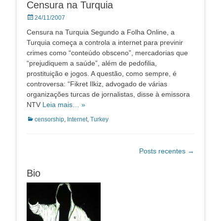
Censura na Turquia
Posted
24/11/2007
on
Censura na Turquia Segundo a Folha Online, a
Turquia começa a controla a internet para previnir
crimes como “conteúdo obsceno”, mercadorias que
“prejudiquem a saúde”, além de pedofilia,
prostituição e jogos. A questão, como sempre, é
controversa: “Fikret Ilkiz, advogado de várias
organizações turcas de jornalistas, disse à emissora
NTV
Leia mais… »
Categorias:
censorship
,
Internet
,
Turkey
Navegação
Posts recentes
→
de
posts
Bio