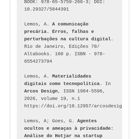
BOOK: 978-65-5759-266-3; DOI: 
10.29327/5844391
Lemos, A. 
A comunicação 
precária. Erros, falhas e 
perturbações na cultura digital
. 
Rio de Janeiro, Edições 70/ 
Altabooks. 160 p. ISBN - 978-
6554273794
Lemos, A. 
Materialidades 
digitais como tecnopolítica
. In 
Arcos Design
, ISSN 1984-5596, 
2026, volume 19, n.1 
https://doi.org/10.12957/arcosdesign.2026
Lemos, A; Goes, G. 
Agentes 
ocultos e ameaças à privacidade: 
Análise do Hotjar na startup 